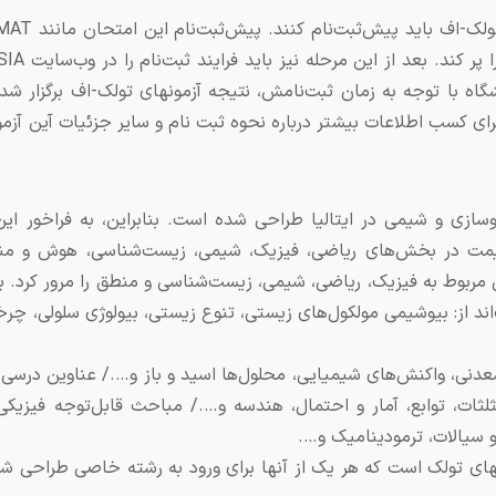
گاه با توجه به زمان ثبت‌نامش، نتیجه آزمونهای تولک-اف برگزار شده
سازی و شیمی در ایتالیا طراحی شده است. بنابراین، به فراخور این
احی می‌شوند. پرسش‌های TOLC-F مانند آیمت در بخش‌های ریاضی، فیزیک، شیمی، زیست‌شناسی، هوش و
مربوط به فیزیک، ریاضی، شیمی، زیست‌شناسی و منطق را مرور کرد. ب
د از: بیوشیمی مولکول‌های زیستی، تنوع زیستی، بیولوژی سلولی، چرخ
عدنی، واکنش‌های شیمیایی، محلول‌ها اسید و باز و…./ عناوین درسی
و نامعادله‌ها، مثلثات، توابع، آمار و احتمال، هندسه و…./ مباحث قابل‌توجه فیز
و سیالات، ترمودینامیک و….
ای تولک است که هر یک از آنها برای ورود به رشته خاصی طراحی شده