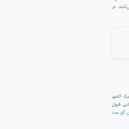
ی‌کنند. در
کز آکادمیک کشور
الیایی قبول
ن آی مت