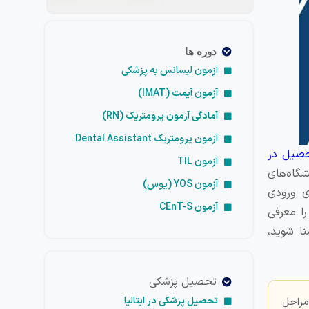
دوره ها
آزمون لیسانس به پزشکی
آزمون آیمت (IMAT)
آمادگی آزمون پرومتریک (RN)
آزمون پرومتریک Dental Assistant
صیل در
آزمون TIL
شگاه‌های
آزمون YOS (یوس)
ی ورودی
آزمون CEnT-S
ی‌شوند را معرفی
ا شوید،
تحصیل پزشکی
تحصیل پزشکی در ایتالیا
مراحل