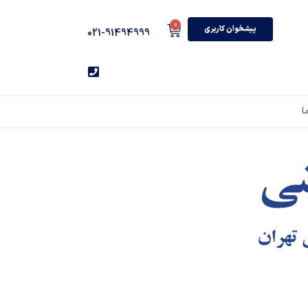
0
پیشخوان کاربری
021-91494999
ا