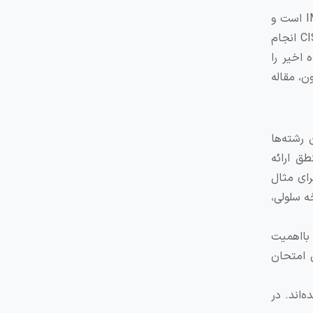
افرادی که تابعیت اتحادیه اروپا را ندارند، پیش از ثبت‌نام تولک-اف باید پیش‌ثبت‌نام کنند. پیش‌ثبت‌نام این امتحان مانند IMAT است و
فرد باید با مراجعه به نزدیک‌ترین کنسولگری ایتالیا، فرم A را پر کند. بعد از این مرحله نیز باید فرایند ثبت‌نام را در وب‌سایت CISIA انجام
 اخیر را
 رشته‌ها
 منطق ارائه
رای مثال
ه سلولی،
 بااهمیت
یکی امتحان
‌اند. در