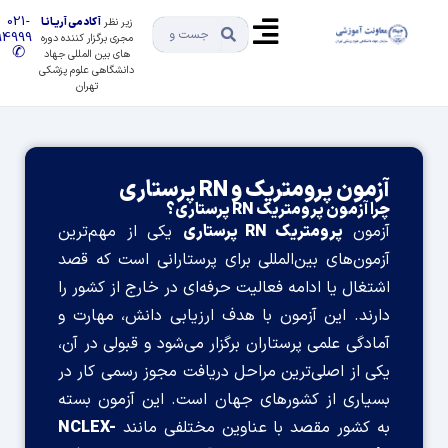
021-
زیر نظر
آکادمی آریـانـا
91494999
مجری برگزار کننده دوره
✆
های بین المللی جهاد
دانشگاهی علوم پزشکی
تهران
آزمون پرومتریک و RN پرستاری
چرا آزمون پرومتریک RN پرستاری؟
آزمون
پرومتریک RN پرستاری
یکی از مهم‌ترین
آزمون‌های بین‌المللی برای پرستارانی است که قصد
اشتغال یا ادامه فعالیت حرفه‌ای در خارج از کشور را
دارند. این آزمون با هدف ارزیابی دانش، مهارت و
آمادگی علمی پرستاران برگزار می‌شود و قبولی در آن،
یکی از اصلی‌ترین مراحل دریافت مجوز رسمی کار در
بسیاری از کشورهای جهان است. این آزمون بسته
به کشور مقصد با عناوین مختلفی مانند
NCLEX-