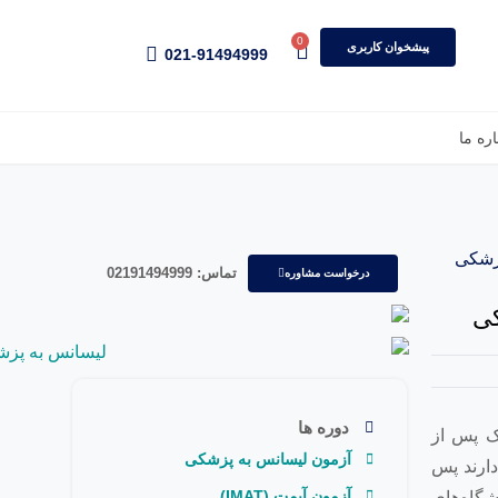
0
پیشخوان کاربری
021-91494999
اره ما
پزشکی
تماس: 02191494999
درخواست مشاوره
کی
دوره ها
ک پس از
آزمون لیسانس به پزشکی
دارند پس
آزمون آیمت (IMAT)
شگاه‌های