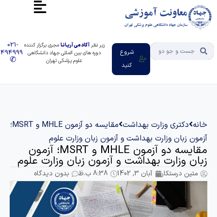
021-
زیر نظر
آکادمی آریـانـا
مجری برگزار کننده
شروع
91494999
دوره های بین المللی جهاد دانشگاهی
✆
علوم پزشکی تهران
کنید
دکتری وزارت بهداشت
مقایسه دو آزمون MHLE و MSRT؛
 زبان وزارت بهداشت و آزمون زبان وزارت علوم
مقایسه دو آزمون MHLE و MSRT؛ آزمون
 وزارت بهداشت و آزمون زبان وزارت علوم
ن درستکار
آبان 3, 1402
8:38 ب.ظ
بدون دیدگاه