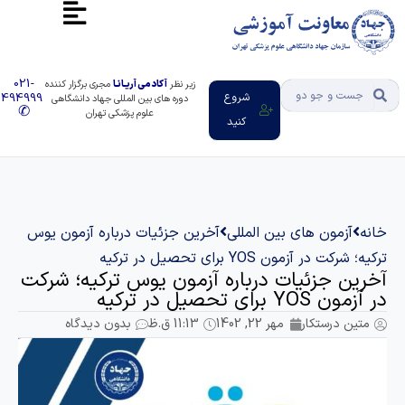
021-
زیر نظر
آکادمی آریـانـا
مجری برگزار کننده
شروع
91494999
دوره های بین المللی جهاد دانشگاهی
✆
علوم پزشکی تهران
کنید
آزمون های بین المللی
آخرین جزئیات درباره آزمون یوس
 در آزمون YOS برای تحصیل در ترکیه
ن جزئیات درباره آزمون یوس ترکیه؛ شرکت
برای تحصیل در ترکیه
ن درستکار
مهر 22, 1402
11:13 ق.ظ
بدون دیدگاه