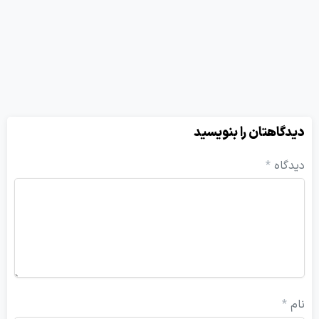
هتان را بنویسید
ه
*