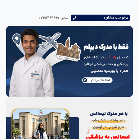
است مشاوره
تماس: 02191494999