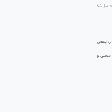
 شرکت کنندگان بعد از خواندن این متون، باید در ۴۰ دقیقه به سؤالات
ره قابل‌قبول برای بعضی
لحاظ سختی و