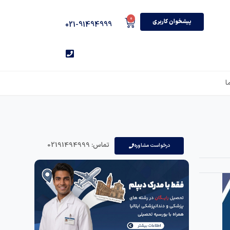
0
پیشخوان کاربری
021-91494999
ا
تماس: 02191494999
درخواست مشاوره