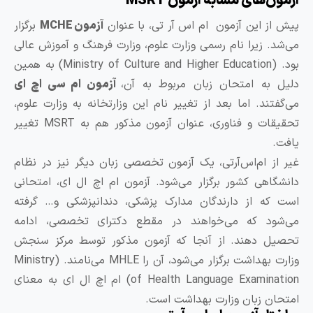
زمون‌های مشابه آزمون MSRT
یش از این آزمون ام اس آر تی، با عنوان
آزمون MCHE
برگزار
ی‌شد. زیرا نام رسمی وزارت علوم، وزارت فرهنگ و آموزش عالی
بود. (Ministry of Culture and Higher Education) به همین
لیل به امتحان زبان مربوط به آن،
آزمون ام سی اچ ای
ی‌گفتند. اما بعد از تغییر نام این وزارتخانه به وزارت علوم،
تحقیقات و فناوری، عنوان آزمون مذکور هم به MSRT تغییر
افت.
یر از ام‌اس‌آرتی، یک آزمون تخصصی زبان دیگر نیز در نظام
انشگاهی کشور برگزار می‌شود. آزمون ام اچ ال ای، امتحانی
ست که از دارندگان مدارک پزشکی، دندانپزشکی و… گرفته
ی‌شود که می‌خواهند در مقطع دکترای تخصصی، ادامه
حصیل دهند. از آنجا که آزمون مذکور توسط مرکز سنجش
وزارت بهداشت برگزار می‌شود، آن را MHLE می‌نامند. (Ministry
of Health Language Examination) ام اچ ال ای به معنای
متحان زبان وزارت بهداشت است.