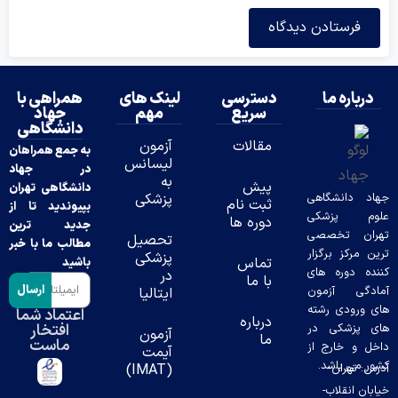
درباره ما
دسترسی
لینک های
همراهی با
سریع
مهم
جهاد
دانشگاهی
مقالات
آزمون
به جمع همراهان
لیسانس
در جهاد
به
پیش
دانشگاهی تهران
د دانشگاهی
پزشکی
ثبت نام
بپیوندید تا از
وم پزشکی
دوره ها
جدید ترین
ران تخصصی
تحصیل
مطالب ما با خبر
ن مرکز برگزار
پزشکی
تماس
باشید
ده دوره های
در
با ما
ارسال
دگی آزمون
ایتالیا
 ورودی رشته
اعتماد شما
درباره
افتخار
 پزشکی در
آزمون
ما
ماست
ل و خارج از
آیمت
ر می باشد.
س: تهران-
(IMAT)
بان انقلاب-