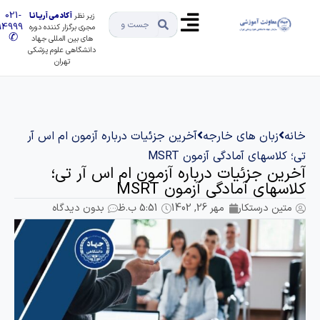
021-
زیر نظر
آکادمی آریـانـا
91494999
مجری برگزار کننده دوره
✆
های بین المللی جهاد
دانشگاهی علوم پزشکی
تهران
انه
زبان های خارجه
آخرین جزئیات درباره آزمون ام اس آر
ی؛ کلاسهای آمادگی آزمون MSRT
خرین جزئیات درباره آزمون ام اس آر تی؛
لاسهای آمادگی آزمون MSRT
متین درستکار
مهر 26, 1402
5:51 ب.ظ
بدون دیدگاه