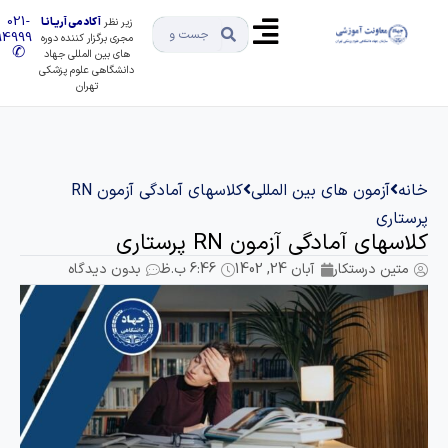
021-
زیر نظر
آکادمی آریـانـا
91494999
مجری برگزار کننده دوره
✆
های بین المللی جهاد
دانشگاهی علوم پزشکی
تهران
انه
آزمون های بین المللی
کلاسهای آمادگی آزمون RN
رستاری
لاسهای آمادگی آزمون RN پرستاری
متین درستکار
آبان 24, 1402
6:46 ب.ظ
بدون دیدگاه