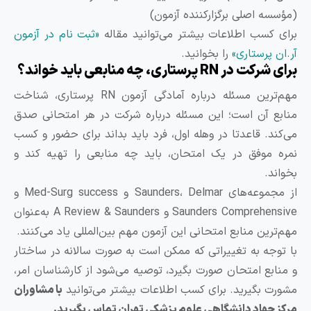
مؤسسه اصلی برگزارکننده آزمون)
رای کسب اطلاعات بیشتر می‌توانید مقاله
«ثبت نام در آزمون
ر.ان پرستاری»
را بخوانید.
ی شرکت در RN پرستاری، چه منابعی باید خواند؟
مهم‌ترین مسئله درباره آمادگی آزمون RN پرستاری، شناخت
نابع آن است؛ این مسئله درباره شرکت در هر امتحانی صدق
ی‌کند. قاعدتا در وهله اول، فرد باید بداند برای حضور و کسب
مره موفق در یک امتحان، باید چه منابعی را تهیه کند و
خواند.
از مجموعه‌های Saunders، Delmar و Med-Surg success و
Saunders Comprehensive و A Review & Saunders به‌عنوان
هم‌ترین منابع امتحانی این آزمون مهم بین‌المللی یاد می‌کنند.
ا توجه به تغییراتی که ممکن است به صورت سالانه در ساختار
 منابع امتحان صورت بگیرد، توصیه می‌شود از کارشناسان امر،
شورت بگیرید. برای کسب اطلاعات بیشتر می‌توانید
با مشاوران
رکز جهاد دانشگاهی علوم پزشکی تهران تماس بگیرید.‌