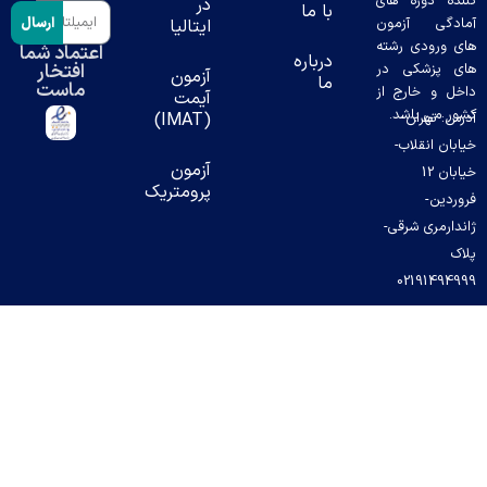
ده دوره های
در
با ما
ارسال
دگی آزمون
ایتالیا
 ورودی رشته
اعتماد شما
درباره
افتخار
 پزشکی در
آزمون
ما
ماست
ل و خارج از
آیمت
ر می باشد.
س: تهران-
(IMAT)
بان انقلاب-
آزمون
خیابان 12
پرومتریک
ردین-
دارمری شرقی-
ک
02191494