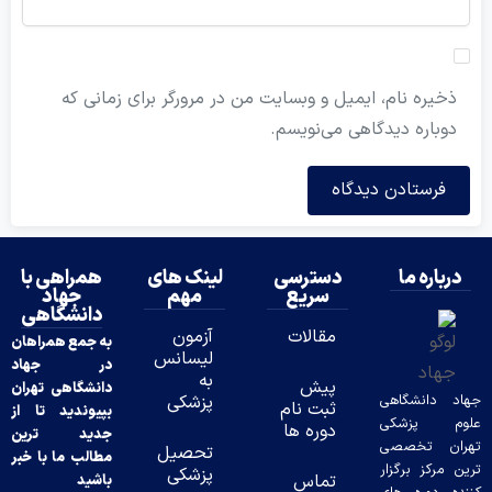
ذخیره نام، ایمیل و وبسایت من در مرورگر برای زمانی که
دوباره دیدگاهی می‌نویسم.
درباره ما
دسترسی
لینک های
همراهی با
سریع
مهم
جهاد
دانشگاهی
مقالات
آزمون
به جمع همراهان
لیسانس
در جهاد
به
پیش
دانشگاهی تهران
د دانشگاهی
پزشکی
ثبت نام
بپیوندید تا از
وم پزشکی
دوره ها
جدید ترین
ران تخصصی
تحصیل
مطالب ما با خبر
ن مرکز برگزار
پزشکی
تماس
باشید