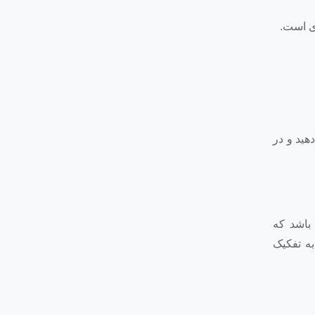
 شروع کنید و پس از اولین مرور، به نمونه سوالات ازمون IMAT پاسخ دهید و در
باشد که
به تفکیک