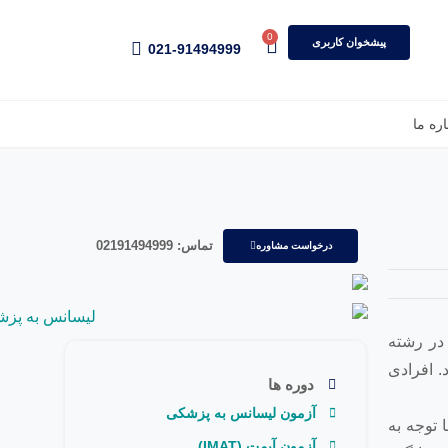
0
پیشخوان کاربری
021-91494999
اره ما
تماس: 02191494999
درخواست مشاوره
یل در رشته
می‌شود. افرادی
دوره ها
آزمون لیسانس به پزشکی
 توجه به
آزمون آیمت (IMAT)