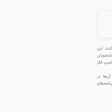
نند. این
نشجویان
شیپ فکر
ن‌ها در
امه‌های