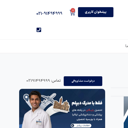
0
پیشخوان کاربری
021-91494999
ا
تماس: 02191494999
درخواست مشاوره