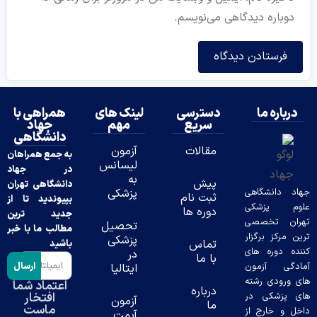
دوباره دیدگاهی می‌نویسم.
درباره ما
دسترسی
لینک های
همراهی با
سریع
مهم
جهاد
دانشگاهی
مقالات
آزمون
به جمع همراهان
لیسانس
در جهاد
به
پیش
دانشگاهی تهران
د دانشگاهی
پزشکی
ثبت نام
بپیوندید تا از
وم پزشکی
دوره ها
جدید ترین
ران تخصصی
تحصیل
مطالب ما با خبر
ن مرکز برگزار
پزشکی
تماس
باشید
ده دوره های
در
با ما
ارسال
دگی آزمون
ایتالیا
 ورودی رشته
اعتماد شما
درباره
افتخار
 پزشکی در
آزمون
ما
ماست
ل و خارج از
آیمت