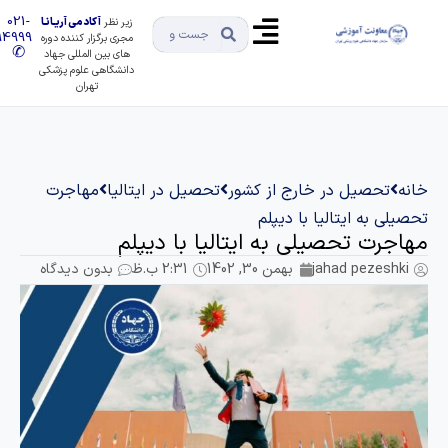
021-
زیر نظر
آکادمی آریـانـا
91494999
مجری برگزار کننده دوره
✆
های بین المللی جهاد
دانشگاهی علوم پزشکی
تهران
انه
تحصیل در خارج از کشور
تحصیل در ایتالیا
مهاجرت
حصیلی به ایتالیا با دیپلم
هاجرت تحصیلی به ایتالیا با دیپلم
jahad pezeshki
بهمن 30, 1402
2:31 ب.ظ
بدون دیدگاه