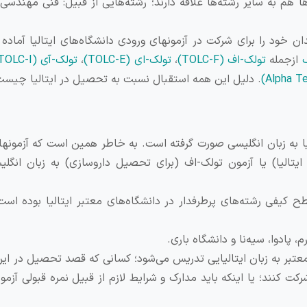
ا هم به سایر رشته‌ها علاقه دارند؛ رشته‌هایی از قبیل: فنی مهندسی،
ن خود را برای شرکت در آزمونهای ورودی دانشگاه‌های ایتالیا آماده 
ک
ازجمله
تولک-اف (TOLC-F)
،
تولک-ای (TOLC-E)
،
تولک-آی (TOLC-I)
. دلیل این همه استقبال نسبت به تحصیل در ایتالیا چیس
بر ایتالیا به زبان انگلیسی صورت گرفته است. به خاطر همین است که آزمون
الیا) یا آزمون تولک-اف (برای تحصیل داروسازی) به زبان انگلیسی
ح کیفی رشته‌های پرطرفدار در دانشگاه‌های معتبر ایتالیا بوده است
م، پادوا، سیه‌نا و دانشگاه باری.
معتبر به زبان ایتالیایی تدریس می‌شود؛ کسانی که قصد تحصیل در این
شرکت کنند؛ یا اینکه باید مدارک و شرایط لازم از قبیل نمره قبولی آزم