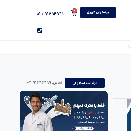
0
پیشخوان کاربری
021-91494999
ا
تماس: 02191494999
درخواست مشاوره