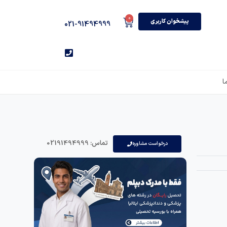
0
پیشخوان کاربری
021-91494999
ا
تماس: 02191494999
درخواست مشاوره