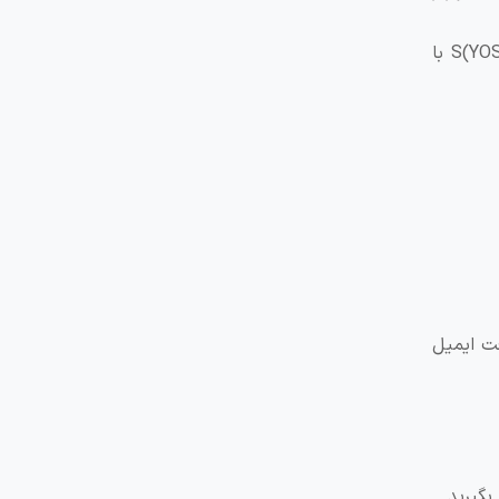
در پایان این مرحله یک پیام تأیید پرداخت را دریافت خواهید کرد که نشان دهنده آن است ثبت نام شما در آزمون یوس (YOS)S با
ت ایمیل
بگیرید.