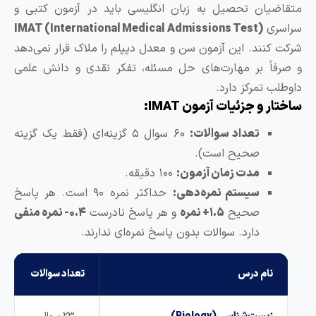
یان تحصیل به زبان انگلیسی باید در آزمون کتبی و
ری
IMAT (International Medical Admissions Test)
کنند. این آزمون سن و معدل دپپلم را ملاک قرار نمی‌دهد
اً بر مهارت‌های حل مسئله، تفکر نقدی و دانش علمی
 تمرکز دارد.
 و جزئیات آزمون IMAT:
تعداد سوالات:
۶۰ سوال ۵ گزینه‌ای (فقط یک گزینه
صحیح است).
مدت زمان آزمون:
۱۰۰ دقیقه.
سیستم نمره‌دهی:
حداکثر نمره ۹۰ است. هر پاسخ
صحیح
۱.۵+ نمره
و هر پاسخ نادرست
۰.۴- نمره منفی
دارد. سوالات بدون پاسخ نمره‌ای ندارند.
نام درس
تعداد سوالات