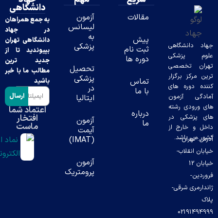
دانشگاهی
مقالات
آزمون
به جمع همراهان
لیسانس
در جهاد
به
پیش
دانشگاهی تهران
نشگاهی
پزشکی
ثبت نام
بپیوندید تا از
پزشکی
دوره ها
جدید ترین
تخصصی
تحصیل
مطالب ما با خبر
ز برگزار
پزشکی
تماس
باشید
وره های
در
با ما
ارسال
 آزمون
ایتالیا
دی رشته
اعتماد شما
درباره
افتخار
شکی در
آزمون
ما
ماست
خارج از
آیمت
باشد.
ران-
(IMAT)
قلاب-
آزمون
ن 12
پرومتریک
ی شرقی-
0219