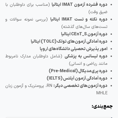
 فشرده آزمون IMAT ایتالیا
(مناسب برای داوطلبان با
ق وقت)
ه نکته و تست IMAT ایتالیا
(بررسی نمونه سوالات و
ت‌های سال‌های گذشته)
آزمون CEnT_S ایتالیا
ه آمادگی آزمون‌های تولک (TOLC) ایتالیا
ور پذیرش تحصیلی دانشگاه‌های اروپا
ره لیسانس به پزشکی
(شامل داوطلبان مدارک نامربوط
ند ریاضی و انسانی)
 پری‌مدیکال (Pre-Medical)
ه آمادگی آزمون آیلتس (IELTS)
ره آزمون‌های تخصصی دیگر:
RN، پرومتریک و آزمون زبان
MH
بندی: