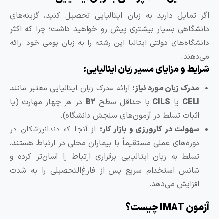
مایل دارید به زبان ایتالیایی تحصیل کنید، گزینه‌های
اهی بسیار بیشتری پیش رو خواهید داشت؛ چرا که اکثر
اه‌های دولتی ایتالیا این رشته را به زبان بومی خود ارائه
ند.
 و مزایای مسیر زبان ایتالیایی:
ک زبان مورد نیاز:
ارائه مدرک زبان ایتالیایی معتبر مانند
CE
یا
CILS
با حداقل سطح
B2
در هر چهار مهارت (یا
بات تسلط در آزمون‌های سنجش دانشگاه).
ولت در کارورزی و بازار کار:
از آنجا که دندانپزشکان در
ره‌های عملی مستقیماً با بیماران محلی در ارتباط هستند،
لط به زبان ایتالیایی برقراری ارتباط را آسان‌تر کرده و
نس استخدام سریع پس از فارغ‌التحصیلی را به شدت
زایش می‌دهد.
چیست؟