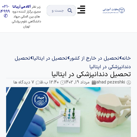
021-
زیر نظر
آکادمی آریـانـا
91494999
مجری برگزار کننده دوره
✆
های بین المللی جهاد
دانشگاهی علوم پزشکی
تهران
تحصیل در خارج از کشور
تحصیل در ایتالیا
تحصیل
زشکی در ایتالیا
ل دندانپزشکی در ایتالیا
jahad pezes
مرداد 19, 1402
12:40 ب.ظ
7 دیدگاه ها