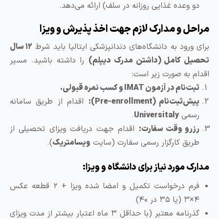
وعده غذایی روزانه در سلف) ارائه می‌دهد.
ل و مدارک لازم جهت اخذ پذیرش و ویزا
ورود به دانشگاه‌های دندانپزشکی ایتالیا باید شرط
۱۲ سال
ل کامل (داشتن مدرک دیپلم)
را داشته باشید. مسیر
 به صورت زیر است:
ام در آزمون IMAT و کسب نمره قبولی.
بت‌نام (Pre-enrollment):
اقدام از طریق سامانه
می
Universitaly
.
رو وقت سفارت:
اقدام جهت دریافت ویزای تحصیلی از
یق کارگزار رسمی سفارت (سایت
ویسامتریک
).
 مورد نیاز برای دانشگاه و ویزا:
فرم درخواست تکمیل و امضا شده ویزا + ۲ قطعه عکس
گذرنامه معتبر (با حداقل ۳ ماه اعتبار بیشتر از مدت ویزای