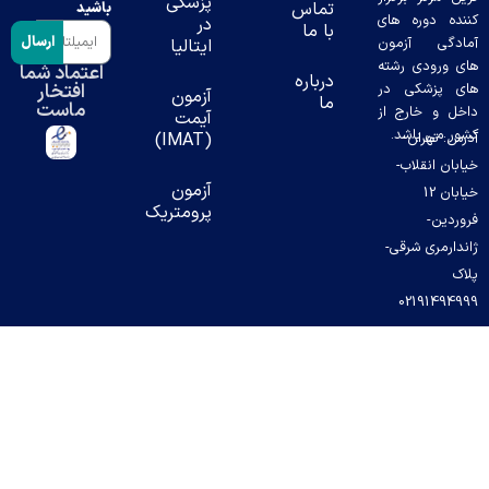
پزشکی
تماس
باشید
ده دوره های
در
با ما
ارسال
دگی آزمون
ایتالیا
 ورودی رشته
اعتماد شما
درباره
افتخار
 پزشکی در
آزمون
ما
ماست
ل و خارج از
آیمت
ر می باشد.
س: تهران-
(IMAT)
بان انقلاب-
آزمون
خیابان 12
پرومتریک
ردین-
دارمری شرقی-
ک
02191494