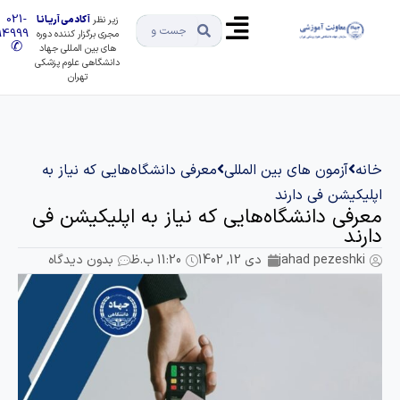
021-
زیر نظر
آکادمی آریـانـا
91494999
مجری برگزار کننده دوره
✆
های بین المللی جهاد
دانشگاهی علوم پزشکی
تهران
انه
آزمون های بین المللی
معرفی دانشگاه‌هایی که نیاز به
پلیکیشن فی دارند
عرفی دانشگاه‌هایی که نیاز به اپلیکیشن فی
ارند
jahad pezeshki
دی 12, 1402
11:20 ب.ظ
بدون دیدگاه