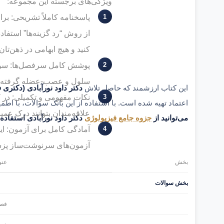
ویژگی‌های برجسته این مجموعه:
پاسخنامه کاملاً تشریحی: بر
از روش “رد گزینه‌ها” استفاد
کنید و هیچ ابهامی در ذهن‌تان 
سلول و عصب-عضله گرفته تا 
این کتاب ارزشمند که حاصل تلاش
دکتر داود نورآبادی (دکتری
نکات مفهومی و تکمیلی: در کنا
اعتماد تهیه شده است. با استفاده از این بانک سوالات، با اطم
علاقه‌مندان بتوانند درک عمیق
می‌توانید از
جزوه جامع فیزیولوژی
دکتر داود نورآبادی استفاده 
آمادگی کامل برای آزمون: ای
آزمون‌های سرنوشت‌ساز پز
بخش
عنو
بخش سوالات
فصل