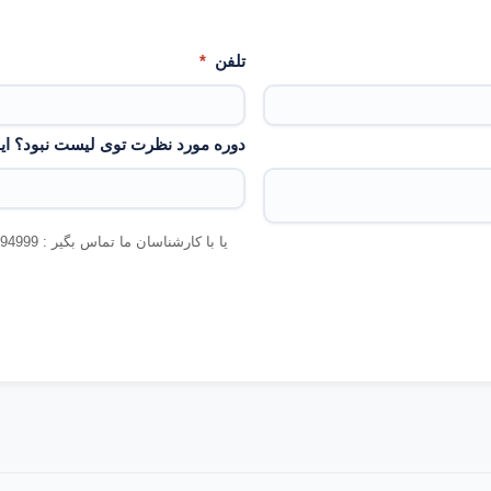
تلفن
*
دوره مورد نظرت توی لیست نبود؟ این
یا با کارشناسان ما تماس بگیر : 02191494999