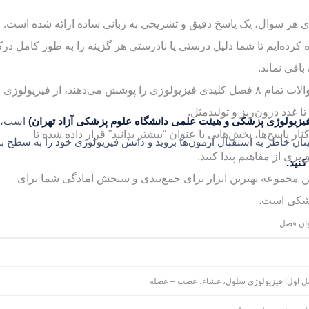
ای هر سوال، یک پاسخ دقیق و تشریحی به زبانی ساده ارائه شده است. م
ه کرده‌ایم تا شما دلیل درستی یا نادرستی هر گزینه را به طور کامل در
باقی نماند.
پوشش کامل سرفصل‌ها: سوالات تمام ۸ فصل کلیدی فیزیولوژی را پوشش می‌دهند، از فیزیولوژی
غدد درون‌ریز و تولیدمثل.
 فیزیولوژی پزشکی و هیئت علمی دانشگاه علوم پزشکی آزاد تهران)
است، ب
ر پاسخ‌ها، بخش‌هایی با عنوان “بیشتر بدانید” قرار داده شده تا
ینان خاطر به استقبال آزمون‌ها بروید و دانش فیزیولوژی خود را به سطح با
‌تری از مفاهیم پیدا کنند.
کنید.
ن مجموعه بهترین ابزار برای جمع‌بندی و سنجش آمادگی شما برای
شکی است.
ان فصل
 اول: فیزیولوژی سلول، غشاء، عصب – عضله