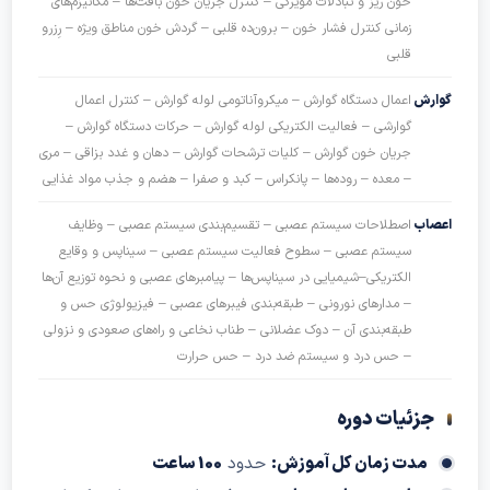
خون ریز و تبادلات مویرگی – کنترل جریان خون بافت‌ها – مکانیزم‌های
زمانی کنترل فشار خون – برون‌ده قلبی – گردش خون مناطق ویژه – رِزرو
قلبی
رش
اعمال دستگاه گوارش – میکروآناتومی لوله گوارش – کنترل اعمال
گوارشی – فعالیت الکتریکی لوله گوارش – حرکات دستگاه گوارش –
جریان خون گوارش – کلیات ترشحات گوارش – دهان و غدد بزاقی – مری
– معده – روده‌ها – پانکراس – کبد و صفرا – هضم و جذب مواد غذایی
اب
اصطلاحات سیستم عصبی – تقسیم‌بندی سیستم عصبی – وظایف
سیستم عصبی – سطوح فعالیت سیستم عصبی – سیناپس و وقایع
الکتریکی–شیمیایی در سیناپس‌ها – پیامبرهای عصبی و نحوه توزیع آن‌ها
– مدارهای نورونی – طبقه‌بندی فیبرهای عصبی – فیزیولوژی حس و
طبقه‌بندی آن – دوک عضلانی – طناب نخاعی و راه‌های صعودی و نزولی
– حس درد و سیستم ضد درد – حس حرارت
زئیات دوره
مدت زمان کل آموزش:
حدود
100 ساعت