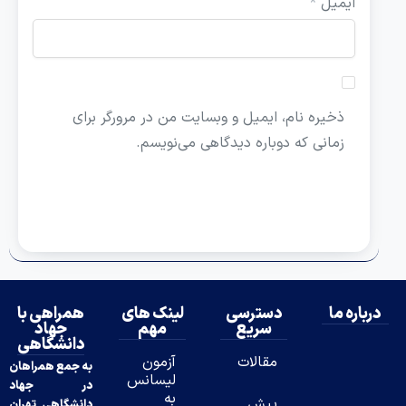
ایمیل
*
ذخیره نام، ایمیل و وبسایت من در مرورگر برای
زمانی که دوباره دیدگاهی می‌نویسم.
ه ما
دسترسی
لینک های
همراهی با
سریع
مهم
جهاد
دانشگاهی
مقالات
آزمون
به جمع همراهان
لیسانس
در جهاد
به
پیش
دانشگاهی تهران