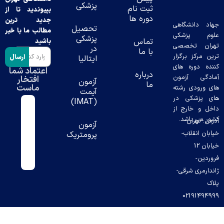
نشگاهی
پزشکی
ثبت نام
بپیوندید تا از
پزشکی
دوره ها
جدید ترین
تخصصی
تحصیل
مطالب ما با خبر
ز برگزار
پزشکی
تماس
باشید
وره های
در
با ما
ارسال
 آزمون
ایتالیا
دی رشته
اعتماد شما
درباره
افتخار
شکی در
آزمون
ما
ماست
خارج از
آیمت
باشد.
ران-
(IMAT)
قلاب-
آزمون
ن 12
پرومتریک
ی شرقی-
0219