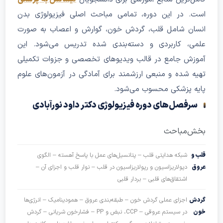
. در این دوره، تمامی مباحث اصلی فیزیولوژی بدن
ان شامل قلب، گردش خون، گوارش و اعصاب به صورت
ی، کاربردی و دسته‌بندی شده تدریس می‌شود. این
زش جامع در قالب ویدیوهای تخصصی و جزوات تکمیلی
ه شده و منبعی ارزشمند برای آمادگی در آزمون‌های علوم
ه پزشکی محسوب می‌شود.
رفصل‌های دوره فیزیولوژی دکتر داود نورآبادی
ش
مباحث
و
شبکه هدایتی قلب – پتانسیل‌های عمل با پاسخ آهسته – الگوی
ق
دپولاریزاسیون و رپولاریزاسیون در قلب – نوار قلب و اجزای آن –
اشتقاق‌های قلبی – بردار قلبی
ش
اجزای عملی گردش خون – طبقه‌بندی عروق – همودینامیک – انرژی‌ها
در سیستم عروقی – CCP، نبض و PP – فشارخون شریانی – گردش