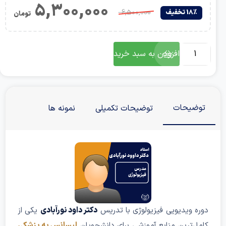
5,300,000
6,500,000
18٪ تخفیف
تومان
افزودن به سبد خرید
ضیحات
توضیحات تکمیلی
نمونه ها
ه ویدیویی فیزیولوژی با تدریس
دکتر داود نورآبادی
یکی از
ل‌ترین منابع آموزشی برای دانشجویان
لیسانس به پزشکی