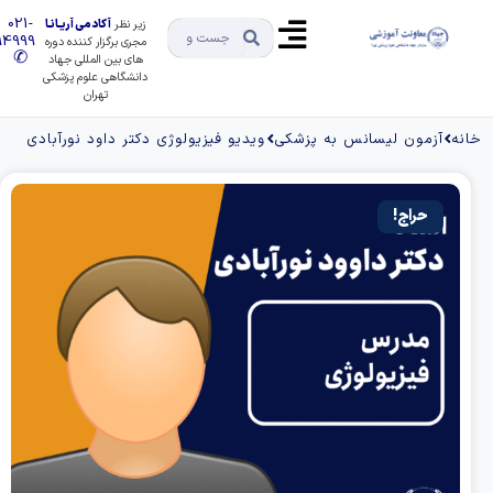
021-
زیر نظر
آکادمی آریـانـا
91494999
مجری برگزار کننده دوره
✆
های بین المللی جهاد
دانشگاهی علوم پزشکی
تهران
مون لیسانس به پزشکی
ویدیو فیزیولوژی دکتر داود نورآبادی
حراج!