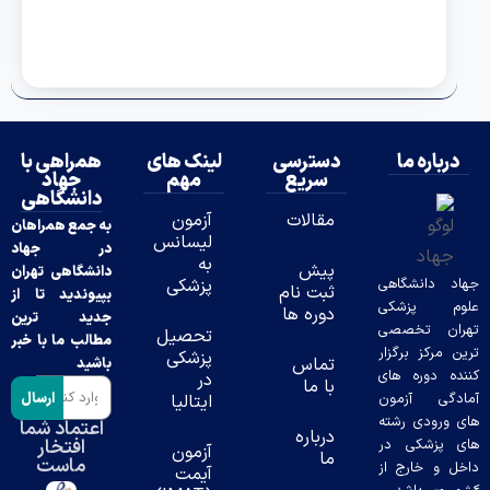
درباره ما
دسترسی
لینک های
همراهی با
سریع
مهم
جهاد
دانشگاهی
مقالات
آزمون
به جمع همراهان
لیسانس
در جهاد
به
پیش
دانشگاهی تهران
د دانشگاهی
پزشکی
ثبت نام
بپیوندید تا از
وم پزشکی
دوره ها
جدید ترین
ران تخصصی
تحصیل
مطالب ما با خبر
ن مرکز برگزار
پزشکی
تماس
باشید
ده دوره های
در
با ما
ارسال
دگی آزمون
ایتالیا
 ورودی رشته
اعتماد شما
درباره
افتخار
 پزشکی در
آزمون
ما
ماست
ل و خارج از
آیمت