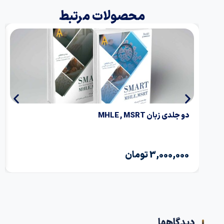
محصولات مرتبط
دو جلدی زبان MHLE , MSRT
جزو
3,000,000
تومان
00
دیدگاهها