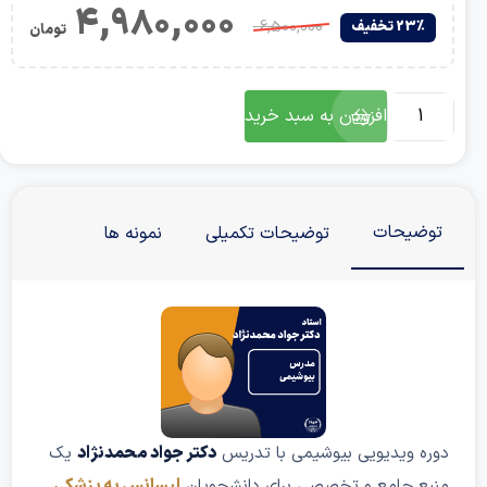
4,980,000
6,500,000
23٪ تخفیف
تومان
افزودن به سبد خرید
توضیحات
توضیحات تکمیلی
نمونه ها
دوره ویدیویی بیوشیمی با تدریس
دکتر جواد محمدنژاد
یک
منبع جامع و تخصصی برای دانشجویان
لیسانس به پزشکی