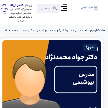
021-
زیر نظر
آکادمی آریـانـا
91494999
مجری برگزار کننده دوره
✆
های بین المللی جهاد
دانشگاهی علوم پزشکی
تهران
ه
آزمون لیسانس به پزشکی
ویدیو بیوشیمی دکتر جواد محمدنژاد
حراج!