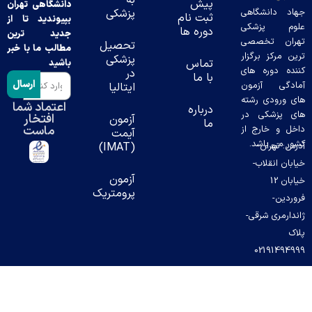
به
پیش
دانشگاهی تهران
جهاد دانشگاهی
پزشکی
ثبت نام
بپیوندید تا از
علوم پزشکی
دوره ها
جدید ترین
تهران تخصصی
تحصیل
مطالب ما با خبر
ترین مرکز برگزار
پزشکی
تماس
باشید
کننده دوره های
در
با ما
ارسال
آمادگی آزمون
ایتالیا
های ورودی رشته
اعتماد شما
درباره
های پزشکی در
افتخار
آزمون
ما
ماست
داخل و خارج از
آیمت
کشور می باشد.
آدرس: تهران-
(IMAT)
خیابان انقلاب-
آزمون
خیابان 12
پرومتریک
فروردین-
ژاندارمری شرقی-
پلاک
02191494999