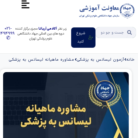
021-
زیر نظر
آکادمی آریـانـا
مجری برگزار کننده
شروع
91494999
دوره های بین المللی جهاد دانشگاهی
✆
علوم پزشکی تهران
کنید
خانه
آزمون لیسانس به پزشکی
مشاوره ماهیانه لیسانس به پزشکی