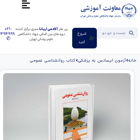
021-
زیر نظر
آکادمی آریـانـا
مجری برگزار کننده
شروع
91494999
دوره های بین المللی جهاد دانشگاهی
✆
علوم پزشکی تهران
کنید
مون لیسانس به پزشکی
کتاب روانشناسی عمومی