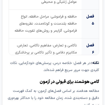
عوامل ژنتیکی و محیطی
صل
حافظه و فراموشی: مراحل حافظه، انواع
حافظه بلندمدت و کوتاه‌مدت، نظریه‌های
فراموشی، آلزایمر و روش‌های تقویت حافظه
صل
ناکامی و تعارض: مفاهیم ناکامی، تعارض،
مکانیزم دفاعی و تأثیر ناکامی بر پرخاشگری
در هر فصل: خلاصه درس، پرسش‌های خودآزمایی، نکات
صل
احساس و ادراک: حس‌های پنج‌گانه،
 جهت مرور سریع فراهم شده‌اند.
اختلالات ادراکی، فرآیند ادراک و خطاهای
ادراکی
 هوشمند برای قبولی در آزمون
عه هدفمند بر اساس فصل‌های آزمون: به کمک فهرست‌
صل
انگیزش: انگیزه‌های اولیه و ثانویه، خواب،
و دسته‌بندی شده، زمان مطالعه خود را با حداکثر بهره‌وری
تغذیه، گرسنگی، کنجکاوی، انگیزه‌ی اجتماعی