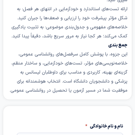
کنید.
 تست‌های استاندارد و خودآزمایی در انتهای هر فصل: به
صل
هیجان: تعریف، واکنش فیزیولوژیک،
ؤثر پیشرفت خود را ارزیابی و ضعف‌ها را جبران کنید.
نظریه‌های هیجان، ارتباط هیجان با سلامت
ه‌های مفهومی و جدول‌بندی موضوعی: به تثبیت یادگیری
روان
ی‌کند؛ هر کجا نیاز به مرور سریع باشد، دقیقاً پیدا کنید.
بندی
صل
شخصیت: عوامل زیستی و اجتماعی،
جزوه، با پوشش کامل سرفصل‌های روانشناسی عمومی،
تیپ‌شناسی، روش ارزیابی شخصیت،
‌نویسی‌های مؤثر، تست‌های خودآزمایی، و ساختار منظم،
طبقه‌بندی تیپ‌های مختلف
‌ای بهینه، کاربردی و مناسب برای داوطلبان لیسانس به
 و دانشجویان دانشگاه است. انتخاب هوشمندانه برای
یت شما در مسیر آزمون یا تحصیل در روانشناسی عمومی.
صل
اختلال‌های رفتاری: توضیح نوروز‌، اضطراب،
وسواس، پارانویا، سایکوز و روش‌های درمان
آن‌ها
 و نام خانوادگی
*
صل
زیست‌پایه‌های رفتار: ساختار مغزی،