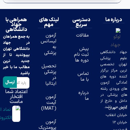
ه ما
دسترسی
لینک های
همراهی با
سریع
مهم
جهاد
دانشگاهی
مقالات
آزمون
به جمع همراهان
لیسانس
در جهاد
به
پیش
دانشگاهی تهران
نشگاهی
پزشکی
ثبت نام
بپیوندید تا از
پزشکی
دوره ها
جدید ترین
تخصصی
تحصیل
مطالب ما با خبر
ز برگزار
پزشکی
تماس
باشید
وره های
در
با ما
ارسال
 آزمون
ایتالیا
دی رشته
اعتماد شما
درباره
شکی در
افتخار
آزمون
ما
ماست
خارج از
آیمت
باشد.
ران-
(IMAT)
قلاب-
آزمون
ن 12
پرومتریک