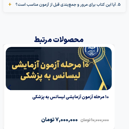
محصولات مرتبط
۱۰ مرحله آزمون آزمایشی لیسانس به پزشکی
جزوه ب
7,000,000
تومان
50,000
10,000,000
تومان