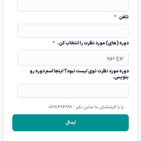
روان‌پلاک‌ها، نورون‌ها، دستگاه عصبی مرکزی
و محیطی، پیام‌رسان‌های عصبی
فن
*
ه (های) مورد نظرت را انتخاب کن.
*
ه مورد نظرت توی لیست نبود؟ اینجا اسم دوره رو
ویس.
یا با کارشناسان ما تماس بگیر : 02191494999