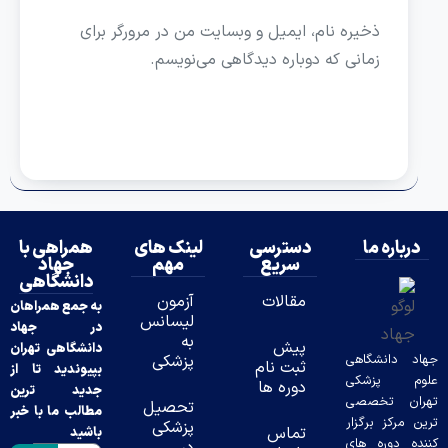
ذخیره نام، ایمیل و وبسایت من در مرورگر برای
زمانی که دوباره دیدگاهی می‌نویسم.
ه ما
دسترسی
لینک های
همراهی با
سریع
مهم
جهاد
دانشگاهی
مقالات
آزمون
به جمع همراهان
لیسانس
در جهاد
به
پیش
دانشگاهی تهران
نشگاهی
پزشکی
ثبت نام
بپیوندید تا از
پزشکی
دوره ها
جدید ترین
تخصصی
تحصیل
مطالب ما با خبر
ز برگزار
پزشکی
تماس
باشید
وره های
در