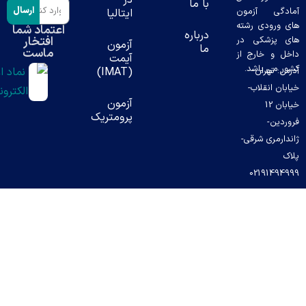
با ما
ارسال
 آزمون
ایتالیا
دی رشته
اعتماد شما
درباره
افتخار
شکی در
آزمون
ما
ماست
خارج از
آیمت
باشد.
ران-
(IMAT)
قلاب-
آزمون
ن 12
پرومتریک
ی شرقی-
0219