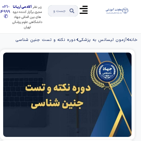
021-
زیر نظر
آکادمی آریـانـا
91494999
مجری برگزار کننده دوره
✆
های بین المللی جهاد
دانشگاهی علوم پزشکی
تهران
مون لیسانس به پزشکی
دوره نکته و تست جنین شناسی