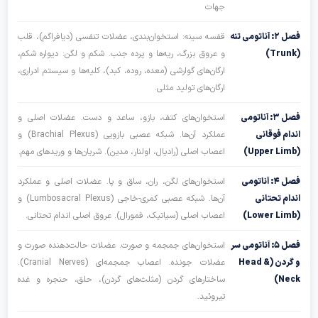
جهات
فصل ۲: آناتومی تنه
قفسه سینه: استخوان‌بندی، عضلات تنفسی (دیافراگم)، قلب
(Trun
و عروق بزرگ، ریه‌ها و پرده جنب. شکم و لگن: دیواره شکم،
ارگان‌های گوارشی (معده، روده، کبد)، کلیه‌ها و سیستم ادراری،
ارگان‌های تولید مثلی.
فصل ۳: آناتومی
استخوان‌های کتف، بازو، ساعد و دست. عضلات اصلی و
ندام فوقانی
عملکرد آن‌ها. شبکه عصبی بازویی (Brachial Plexus) و
(Upper Li
اعصاب اصلی (رادیال، اولنار، مدین). شریان‌ها و وریدهای مهم.
فصل ۴: آناتومی
استخوان‌های لگن، ران، ساق و پا. عضلات اصلی و عملکرد
ندام تحتانی
آن‌ها. شبکه عصبی کمری-خاجی (Lumbosacral Plexus) و
(Lower Li
اعصاب اصلی (سیاتیک، فمورال). عروق اصلی اندام تحتانی.
فصل ۵: آناتومی سر
استخوان‌های جمجمه و صورت. عضلات حالت‌دهنده صورت و
و گردن (Head &
عضلات جونده. اعصاب جمجمه‌ای (Cranial Nerves).
Neck
ساختارهای گردن (مثلث‌های گردن)، حلق، حنجره و غده
تیروئید.