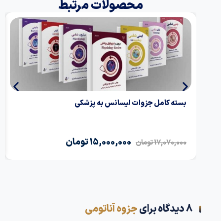
محصولات مرتبط
بسته کامل جزوات لیسانس به پزشکی
جزو
15,000,000
تومان
00
17,070,000
تومان
8 دیدگاه برای
جزوه آناتومی