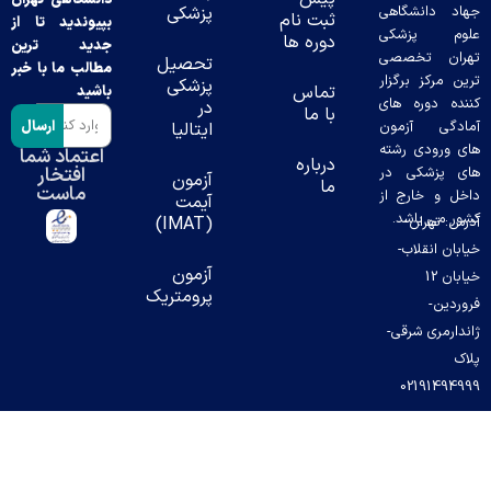
د دانشگاهی
پزشکی
ثبت نام
بپیوندید تا از
وم پزشکی
دوره ها
جدید ترین
ران تخصصی
تحصیل
مطالب ما با خبر
ن مرکز برگزار
پزشکی
تماس
باشید
ده دوره های
در
با ما
ارسال
دگی آزمون
ایتالیا
 ورودی رشته
اعتماد شما
درباره
افتخار
 پزشکی در
آزمون
ما
ماست
ل و خارج از
آیمت
ر می باشد.
س: تهران-
(IMAT)
بان انقلاب-
آزمون
خیابان 12
پرومتریک
ردین-
دارمری شرقی-
ک
02191494