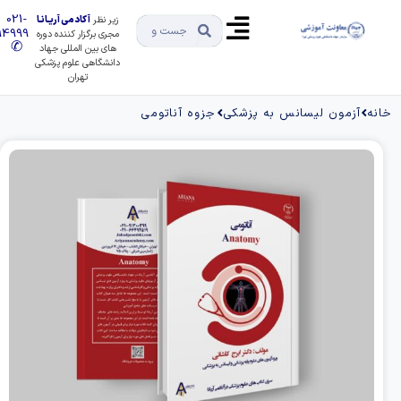
021-
زیر نظر
آکادمی آریـانـا
91494999
مجری برگزار کننده دوره
✆
های بین المللی جهاد
دانشگاهی علوم پزشکی
تهران
ه
آزمون لیسانس به پزشکی
جزوه آناتومی