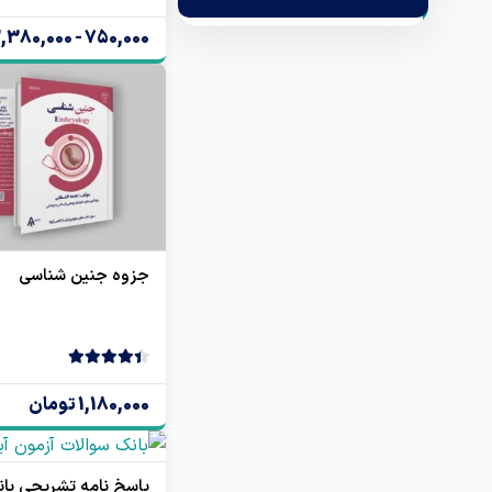
4.50
2 رای
750,000 - 2,380,000 تومان
جزوه جنین شناسی
4.50
2 رای
1,180,000 تومان
پاسخ نامه تشریحی با