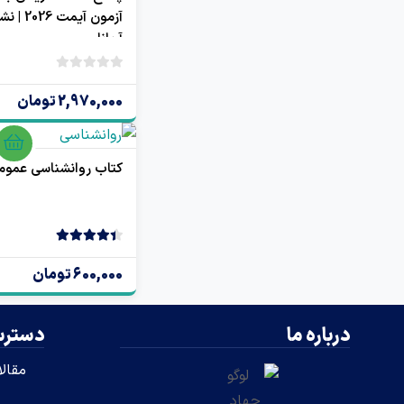
آزمون آیم
آریانا
بدون
امتیاز
2,970,000 تومان
0
رای
کتاب روانشناسی عموم
4.50
2 رای
600,000 تومان
درباره ما
دسترس
مقال