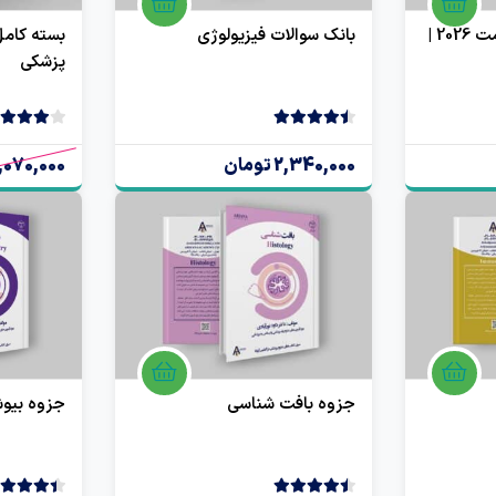
بانک سوالات آزمون آیمت 2026 |
بانک سوالات فیزیولوژی
بسته کام
پزشکی
4.50
2 رای
4.00
3 رای
2,340,000 تومان
,070,000
جزوه بافت شناسی
جزوه بیو