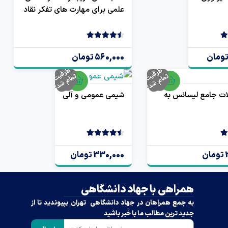
علمی برای مهارت های تفکر نقاد
4.50
2 رای
560,000 تومان
ظ
رف
م
ام
ش
د
ظ
رف
م
ام
ش
د
ی
ت ت
!
ی
ت ت
!
ات جامع لیسانس به
شیمی عمومی و آلی
4.50
2 رای
ن
330,000 تومان
همراهی با جهاد دانشگاهی
به جمع همراهان در جهاد دانشگاهی تهران بپیوندید تا از
جدید ترین مطالب ما با خبر باشید