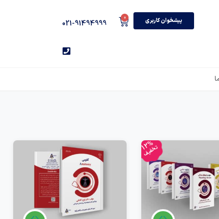
0
پیشخوان کاربری
021-91494999
ا
12%
تخفیف