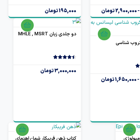
4.50
2 رای
195,000 تومان
دو جلدی زبان MHLE , MSRT
روب شناسی
4.50
2 رای
3,000,000 تومان
میولوژی
کتاب ذهن فریبکار شما-راهنمای