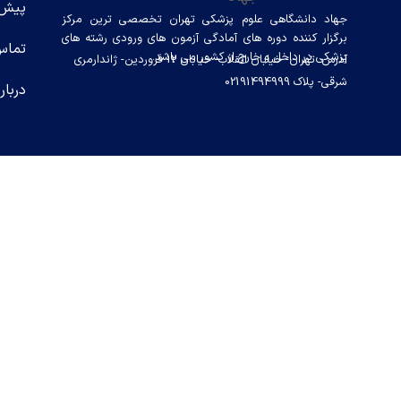
پیش 
جهاد دانشگاهی علوم پزشکی تهران تخصصی ترین مرکز
برگزار کننده دوره های آمادگی آزمون های ورودی رشته های
تماس
پزشکی در داخل و خارج از کشور می باشد.
آدرس: تهران- خیابان انقلاب- خیابان 12 فروردین- ژاندارمری
شرقی- پلاک 02191494999
دربار