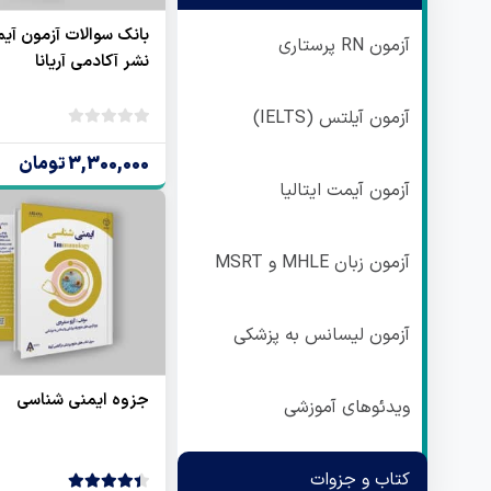
آزمون RN پرستاری
نشر آکادمی آریانا
آزمون آیلتس (IELTS)
بدون
امتیاز
3,300,000 تومان
0
آزمون آیمت ایتالیا
رای
آزمون زبان MHLE و MSRT
آزمون لیسانس به پزشکی
جزوه ایمنی شناسی
ویدئوهای آموزشی
کتاب و جزوات