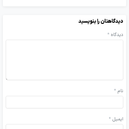
هتان را بنویسید
ه
*
ل
*