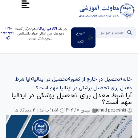
021-
زیر نظر
آکادمی آریـانـا
مجری برگزار کننده
شروع
91494999
دوره های بین المللی جهاد دانشگاهی
✆
علوم پزشکی تهران
کنید
تحصیل در خارج از کشور
تحصیل در ایتالیا
آیا شرط
برای تحصیل پزشکی در ایتالیا مهم است؟
شرط معدل برای تحصیل پزشکی در ایتالیا
 است؟
jahad pezes
بهمن 18, 1402
11:51 ب.ظ
2 دیدگاه ها