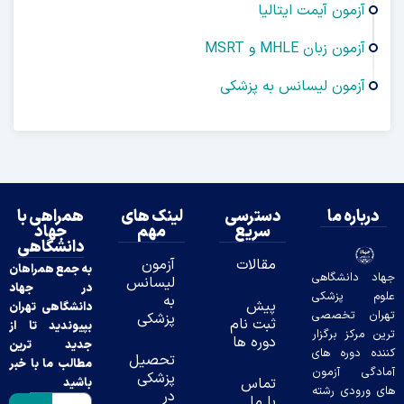
آزمون آیمت ایتالیا
آزمون زبان MHLE و MSRT
آزمون لیسانس به پزشکی
درباره ما
دسترسی
لینک های
همراهی با
سریع
مهم
جهاد
دانشگاهی
مقالات
آزمون
به جمع همراهان
د دانشگاهی
لیسانس
در جهاد
وم پزشکی
به
پیش
دانشگاهی تهران
ران تخصصی
پزشکی
ثبت نام
بپیوندید تا از
ن مرکز برگزار
دوره ها
جدید ترین
ده دوره های
تحصیل
مطالب ما با خبر
دگی آزمون
پزشکی
تماس
باشید
 ورودی رشته
در
با ما