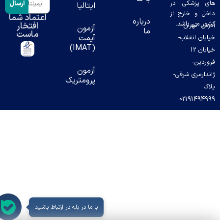
 پزشکی در
ارسال
ایتالیا
ل و خارج از
اعتماد شما
درباره
ر می باشد.
افتخار
س: تهران-
آزمون
ما
ماست
آیمت
بان انقلاب-
(IMAT)
خیابان 12
ردین-
آزمون
دارمری شرقی-
پرومتریک
ک
02191494
با ما در بله در ارتباط باشید