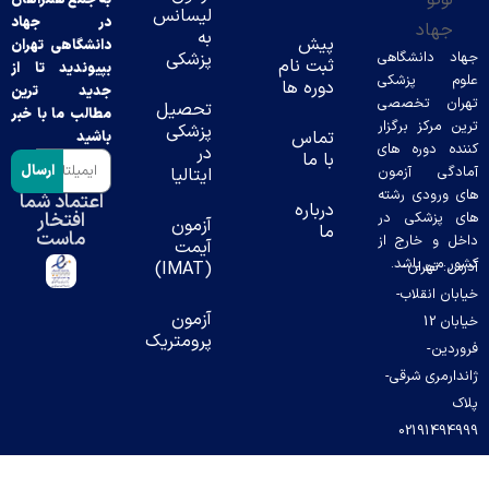
لیسانس
در جهاد
به
پیش
دانشگاهی تهران
د دانشگاهی
پزشکی
ثبت نام
بپیوندید تا از
وم پزشکی
دوره ها
جدید ترین
ران تخصصی
تحصیل
مطالب ما با خبر
ن مرکز برگزار
پزشکی
تماس
باشید
ده دوره های
در
با ما
ارسال
دگی آزمون
ایتالیا
 ورودی رشته
اعتماد شما
درباره
افتخار
 پزشکی در
آزمون
ما
ماست
ل و خارج از
آیمت
ر می باشد.
س: تهران-
(IMAT)
بان انقلاب-
آزمون
خیابان 12
پرومتریک
ردین-
دارمری شرقی-
ک
02191494