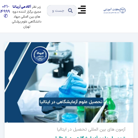
021-
زیر نظر
آکادمی آریـانـا
91494999
مجری برگزار کننده دوره
✆
های بین المللی جهاد
دانشگاهی علوم پزشکی
تهران
آزمون های بین المللی
تحصیل در ایتالیا