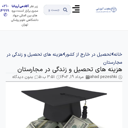
021-
زیر نظر
آکادمی آریـانـا
91494999
مجری برگزار کننده دوره
✆
های بین المللی جهاد
دانشگاهی علوم پزشکی
تهران
تحصیل در خارج از کشور
هزینه های تحصیل و زندگی در
تان
ه های تحصیل و زندگی در مجارستان
jahad pezes
مرداد 19, 1402
3:51 ب.ظ
بدون دیدگاه