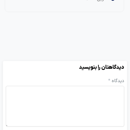
هتان را بنویسید
ه
*