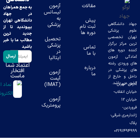
مقالات
آزمون
به جمع همراهان
لیسانس
در جهاد
به
پیش
دانشگاهی تهران
نشگاهی
پزشکی
ثبت نام
بپیوندید تا از
پزشکی
دوره ها
جدید ترین
تخصصی
تحصیل
مطالب ما با خبر
ز برگزار
پزشکی
تماس
باشید
وره های
در
با ما
ارسال
 آزمون
ایتالیا
دی رشته
اعتماد شما
درباره
افتخار
شکی در
آزمون
ما
ماست
خارج از
آیمت
باشد.
ران-
(IMAT)
قلاب-
آزمون
ن 12
پرومتریک
ی شرقی-
0219