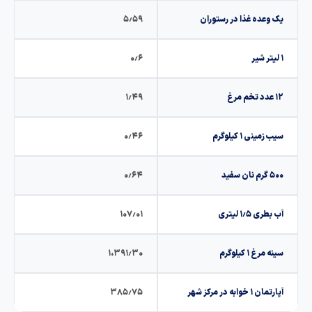
وعده غذا در رستوران
۵٫۵۹
۰٫۶
۱٫۴۹
مینی ۱ کیلوگرم
۰٫۴۶
 سفید
۰٫۶۴
ری ۱٫۵ لیتری
۱۰۷٫۰۱
مرغ ۱ کیلوگرم
۱،۳۹۱٫۳۰
۱ خوابه در مرکز شهر
۳۸۵٫۷۵