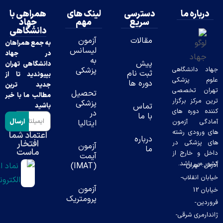
ه ما
دسترسی
لینک های
همراهی با
سریع
مهم
جهاد
دانشگاهی
مقالات
آزمون
به جمع همراهان
لیسانس
در جهاد
به
پیش
دانشگاهی تهران
نشگاهی
پزشکی
ثبت نام
بپیوندید تا از
پزشکی
دوره ها
جدید ترین
تخصصی
تحصیل
مطالب ما با خبر
ز برگزار
پزشکی
تماس
باشید
وره های
در
با ما
ارسال
 آزمون
ایتالیا
دی رشته
اعتماد شما
درباره
افتخار
شکی در
آزمون
ما
ماست
خارج از
آیمت
باشد.
ران-
(IMAT)
قلاب-
آزمون
ن 12
پرومتریک
ی شرقی-