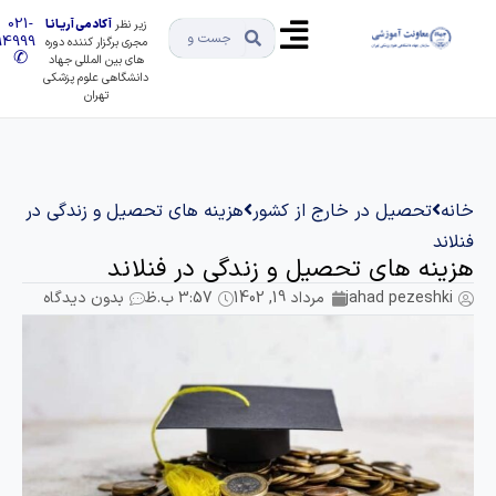
021-
زیر نظر
آکادمی آریـانـا
91494999
مجری برگزار کننده دوره
✆
های بین المللی جهاد
دانشگاهی علوم پزشکی
تهران
تحصیل در خارج از کشور
هزینه های تحصیل و زندگی در
ه های تحصیل و زندگی در فنلاند
jahad pezes
مرداد 19, 1402
3:57 ب.ظ
بدون دیدگاه