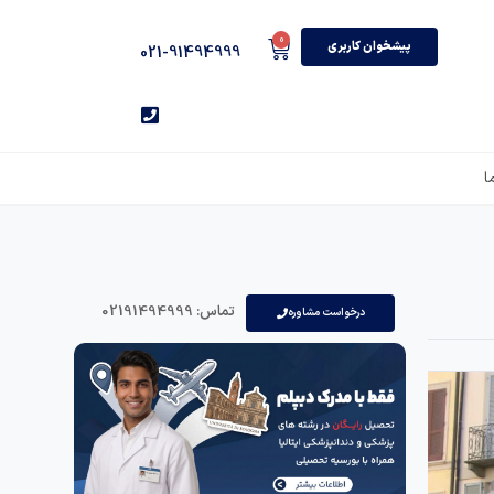
0
پیشخوان کاربری
021-91494999
ا
تماس: 02191494999
درخواست مشاوره