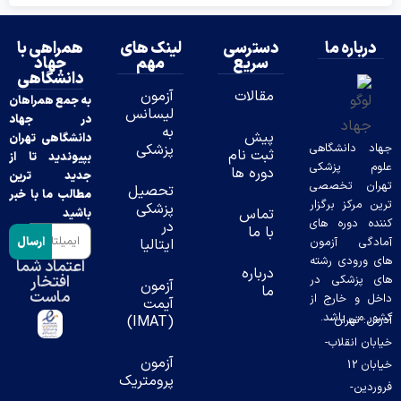
درباره ما
دسترسی
لینک های
همراهی با
سریع
مهم
جهاد
دانشگاهی
مقالات
آزمون
به جمع همراهان
لیسانس
در جهاد
به
پیش
دانشگاهی تهران
د دانشگاهی
پزشکی
ثبت نام
بپیوندید تا از
وم پزشکی
دوره ها
جدید ترین
ران تخصصی
تحصیل
مطالب ما با خبر
ن مرکز برگزار
پزشکی
تماس
باشید
ده دوره های
در
با ما
ارسال
دگی آزمون
ایتالیا
 ورودی رشته
اعتماد شما
درباره
افتخار
 پزشکی در
آزمون
ما
ماست
ل و خارج از
آیمت
ر می باشد.
س: تهران-
(IMAT)
بان انقلاب-
آزمون
خیابان 12
پرومتریک
ردین-