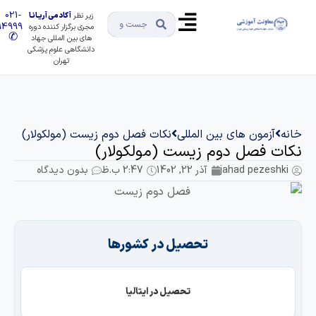
021-
زیر نظر
آکادمی آریـانـا
91494999
مجری برگزار کننده دوره
✆
های بین المللی جهاد
دانشگاهی علوم پزشکی
تهران
انه
آزمون های بین المللی
نکات فصل دوم زیست (مولکولار)
کات فصل دوم زیست (مولکولار)
jahad pezeshki
آذر 22, 1402
2:47 ب.ظ
بدون دیدگاه
تحصیل در کشورها
تحصیل در ایتالیا