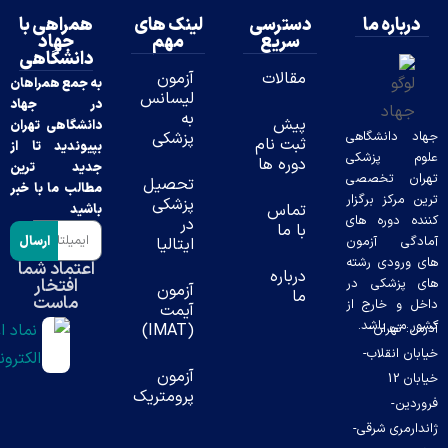
ه ما
دسترسی
لینک های
همراهی با
سریع
مهم
جهاد
دانشگاهی
مقالات
آزمون
به جمع همراهان
لیسانس
در جهاد
به
پیش
دانشگاهی تهران
نشگاهی
پزشکی
ثبت نام
بپیوندید تا از
پزشکی
دوره ها
جدید ترین
تخصصی
تحصیل
مطالب ما با خبر
ز برگزار
پزشکی
تماس
باشید
وره های
در
با ما
ارسال
 آزمون
ایتالیا
دی رشته
اعتماد شما
درباره
افتخار
شکی در
آزمون
ما
ماست
خارج از
آیمت
باشد.
ران-
(IMAT)
قلاب-
آزمون
ن 12
پرومتریک
ی شرقی-