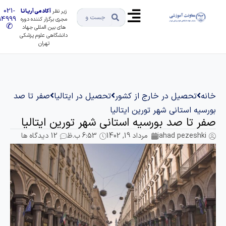
021-
زیر نظر
آکادمی آریـانـا
91494999
مجری برگزار کننده دوره
✆
های بین المللی جهاد
دانشگاهی علوم پزشکی
تهران
تحصیل در خارج از کشور
تحصیل در ایتالیا
صفر تا صد
 استانی شهر تورین ایتالیا
تا صد بورسیه استانی شهر تورین ایتالیا
jahad pezes
مرداد 19, 1402
6:53 ب.ظ
12 دیدگاه ها