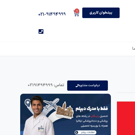
0
پیشخوان کاربری
021-91494999
ا
تماس: 02191494999
درخواست مشاوره