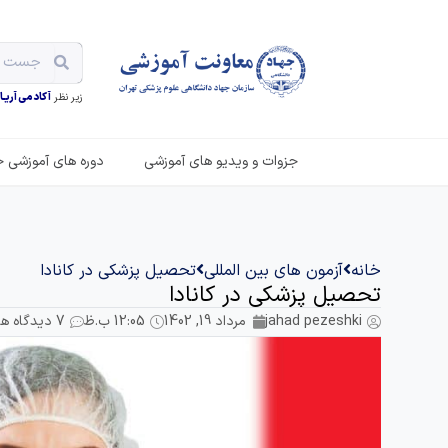
زیر نظر
آکادمی آریـان
جزوات و ویدیو های آموزشی
دوره های آموزشی ح
خانه
آزمون های بین المللی
تحصیل پزشکی در کانادا
تحصیل پزشکی در کانادا
jahad pezeshki
مرداد 19, 1402
12:05 ب.ظ
7 دیدگاه ها