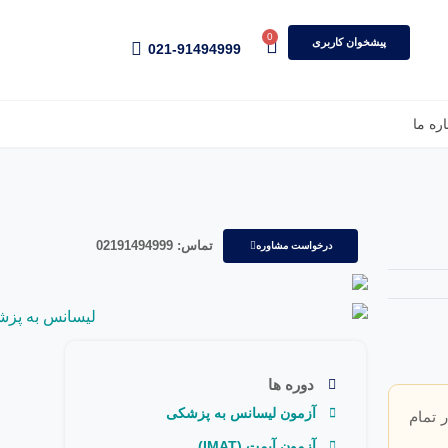
0
پیشخوان کاربری
021-91494999
اره ما
تماس: 02191494999
درخواست مشاوره
دوره ها
آزمون لیسانس به پزشکی
 تمام
آزمون آیمت (IMAT)