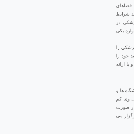
ی فضاهای
د شرایط
زشکی در
واره یکی
پزشکی را
د خود را
ا ارائه
اه ها و
ی وی کم
یش پیدا کند. به طور کلی سنین ۲۳ تا ۲۴ سال و حتی ۲۸ سال (در صورت
گزار می