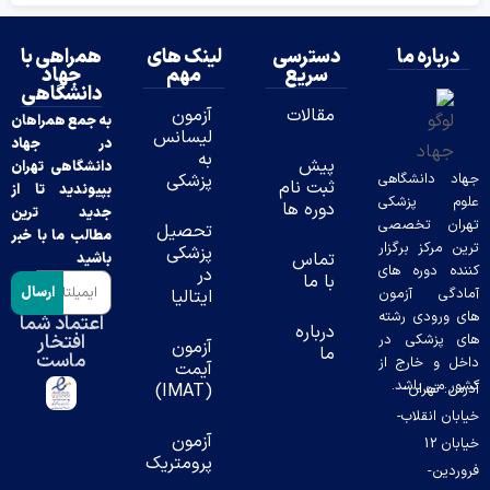
درباره ما
دسترسی
لینک های
همراهی با
سریع
مهم
جهاد
دانشگاهی
مقالات
آزمون
به جمع همراهان
لیسانس
در جهاد
به
پیش
دانشگاهی تهران
د دانشگاهی
پزشکی
ثبت نام
بپیوندید تا از
وم پزشکی
دوره ها
جدید ترین
ران تخصصی
تحصیل
مطالب ما با خبر
ن مرکز برگزار
پزشکی
تماس
باشید
ده دوره های
در
با ما
ارسال
دگی آزمون
ایتالیا
 ورودی رشته
اعتماد شما
درباره
افتخار
 پزشکی در
آزمون
ما
ماست
ل و خارج از
آیمت
ر می باشد.
س: تهران-
(IMAT)
بان انقلاب-
آزمون
خیابان 12
پرومتریک
ردین-