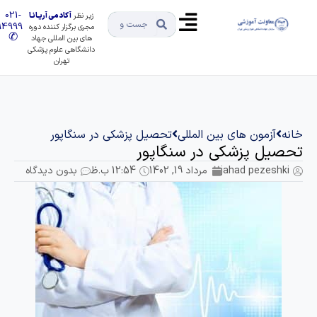
021-
زیر نظر
آکادمی آریـانـا
91494999
مجری برگزار کننده دوره
✆
های بین المللی جهاد
دانشگاهی علوم پزشکی
تهران
انه
آزمون های بین المللی
تحصیل پزشکی در سنگاپور
حصیل پزشکی در سنگاپور
jahad pezeshki
مرداد 19, 1402
12:54 ب.ظ
بدون دیدگاه