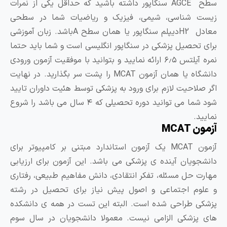
سطح AGCE سنگاپور داشته باشید که حداقل یکی از نمرات
یست شناسی، شیمی، فیزیک و ریاضیات شما در سطحی
معادل H2دیپلم سنگاپور یا همان سطح Aباشد. زبان آموزشی
رای تحصیل پزشکی در سنگاپور انگلیسی است و شما باید حتما
نمره آیلتس ۶٫۵ ارائه نمایید و بتوانید با موفقیت آزمون ورودی
دانشگاه یا همان آزمون MCAT را پشت سر بگذارید. در نهایت
گر صلاحیت لازم برای ورود به پزشکی توسط هئیت داوران تایید
شود شما می توانید دوره تحصیلی که ۴ سال می باشد را شروع
مایید.
مون MCAT
آزمون MCAT یک آزمون استاندارد مبتنی بر کامپیوتر برای
انشجویان آینده ی پزشکی می باشد. این آزمون برای ارزیابی
هارت حل مسئله، تفکر انتقادی، دانش مفاهیم طبیعی، رفتاری
 علوم اجتماعی و اصول پیش نیاز برای تحصیل در رشته
زشکی طراحی شده است. البته این تست در همه ی دانشکده
ای پزشکی الزامی نیست. معمولا دانشجویان در سال سوم