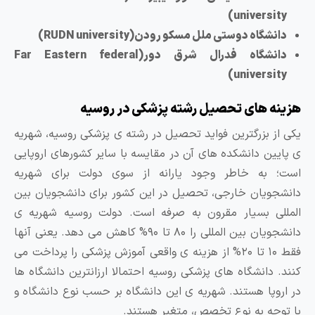
university)
دانشگاه دوستی ملل مسکو رودن(RUDN university)
دانشگاه فدرال شرق دور(Far Eastern federal
university)
زینه های تحصیل رشته پزشکی در روسیه
کی از بزرگترین فواید تحصیل در رشته ی پزشکی روسیه، شهریه
 پایین دانشکده های آن در مقایسه با سایر کشورهای اروپایی
ست؛ به خاطر وجود یارانه از سوی دولت برای شهریه
انشجویان خارجی، تحصیل در این کشور برای دانشجویان بین
لمللی بسیار مقرون به صرفه است. دولت روسیه شهریه ی
دانشجویان بین المللی را ۸۰ تا ۹۰% کاهش می دهد. یعنی آنها
فقط ۱۰ تا ۲۰% از هزینه ی واقعی آموزش پزشکی را پرداخت می
نند. دانشگاه های پزشکی روسیه احتمالا ارزانترین دانشگاه ها
ر اروپا هستند. شهریه ی این دانشگاه بر حسب نوع دانشگاه و
ا توجه به نوع تخصص، متغیر هستند.