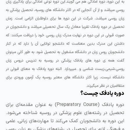
 این دوره، دوره آمادگی هم می گویند.این دوره نوعی آمادگی برای یادگیری زبان
سی میباشد و از آن آنجایی که در اکثر دانشگاه های روسیه، تحصیل پزشکی به
بان روسی میباشد، شرکت در این دوره ها برای داوطلبان الزامی است. زمان
حصیل در دوره پادفک تقریبا معادل یک سال تحصیلی میباشد و دانشجویان در
رت قبولی در این دوره در نهایت مدرک زبان روسی خود را دریافت میکنند؛ که
اشتن این مدرک بدین معناست که دانشجو توانایی آن را دارد که در کنار
انشجویان روس زبان در دانشگاه مشغول به تحصیل شود. به طور کلی میتوان
فت همه ی دوره های پادفک پزشکی در روسیه به تدریس دروس زبان
وسی،شیمی،زیست شناسی و…میپردازد. البته دوره پادفک به معنای قبولی در
انشگاه نیست، زیرا اکثر دانشگاه های معتبر روسیه یک آزمون ورودی برای
قاضیان در نظر میگیرند.
وره پادفک چیست؟
دوره پادفک (Preparatory Course) به عنوان مقدمه‌ای برای
حصیل در رشته‌های علوم پزشکی در روسیه شناخته می‌شود.
ین دوره به دانشجویان کمک می‌کند تا مهارت‌های زبانی، علمی
 فرهنگی لازم برای تحصیل در رشته‌های پزشکی به زبان روسی