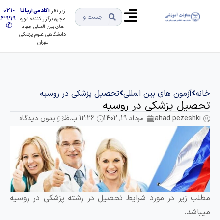
021-
زیر نظر
آکادمی آریـانـا
91494999
مجری برگزار کننده دوره
✆
های بین المللی جهاد
دانشگاهی علوم پزشکی
تهران
انه
آزمون های بین المللی
تحصیل پزشکی در روسیه
حصیل پزشکی در روسیه
jahad pezeshki
مرداد 19, 1402
12:26 ب.ظ
بدون دیدگاه
طلب زیر در مورد شرایط تحصیل در رشته پزشکی در روسیه
یباشد.