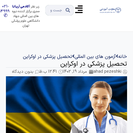
021-
زیر نظر
آکادمی آریـانـا
91494999
مجری برگزار کننده دوره
✆
های بین المللی جهاد
دانشگاهی علوم پزشکی
تهران
انه
آزمون های بین المللی
تحصیل پزشکی در اوکراین
حصیل پزشکی در اوکراین
jahad pezeshki
مرداد 19, 1402
12:41 ب.ظ
بدون دیدگاه