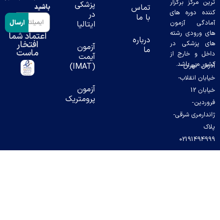
ن مرکز برگزار
پزشکی
تماس
باشید
ده دوره های
در
با ما
ارسال
دگی آزمون
ایتالیا
 ورودی رشته
اعتماد شما
درباره
افتخار
 پزشکی در
آزمون
ما
ماست
ل و خارج از
آیمت
ر می باشد.
س: تهران-
(IMAT)
بان انقلاب-
آزمون
خیابان 12
پرومتریک
ردین-
دارمری شرقی-
ک
02191494