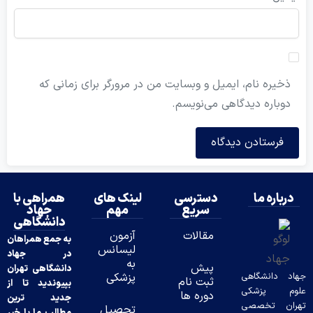
ه نام، ایمیل و وبسایت من در مرورگر برای زمانی که
ره دیدگاهی می‌نویسم.
ه ما
دسترسی
لینک های
همراهی با
سریع
مهم
جهاد
دانشگاهی
مقالات
آزمون
به جمع همراهان
لیسانس
در جهاد
به
پیش
دانشگاهی تهران
نشگاهی
پزشکی
ثبت نام
بپیوندید تا از
پزشکی
دوره ها
جدید ترین
تخصصی
تحصیل
مطالب ما با خبر