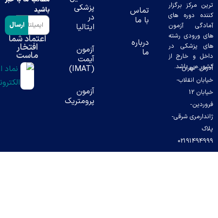
ز برگزار
پزشکی
تماس
باشید
وره های
در
با ما
ارسال
 آزمون
ایتالیا
دی رشته
اعتماد شما
درباره
افتخار
شکی در
آزمون
ما
ماست
خارج از
آیمت
باشد.
ران-
(IMAT)
قلاب-
آزمون
ن 12
پرومتریک
ی شرقی-
0219