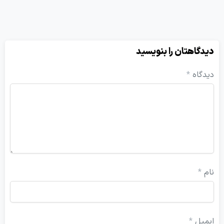
هتان را بنویسید
ه
*
ل
*