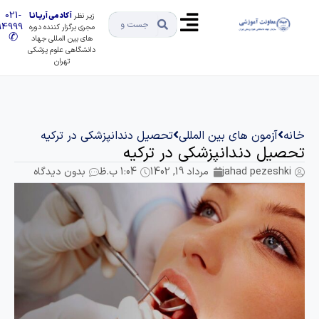
021-
زیر نظر
آکادمی آریـانـا
91494999
مجری برگزار کننده دوره
✆
های بین المللی جهاد
دانشگاهی علوم پزشکی
تهران
آزمون های بین المللی
تحصیل دندانپزشکی در ترکیه
ل دندانپزشکی در ترکیه
jahad pezes
مرداد 19, 1402
1:04 ب.ظ
بدون دیدگاه