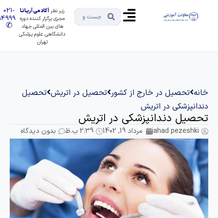
021-
زیر نظر
آکادمی آریـانـا
91494999
مجری برگزار کننده دوره
✆
های بین المللی جهاد
دانشگاهی علوم پزشکی
تهران
انه
تحصیل در خارج از کشور
تحصیل در اتریش
تحصیل
ندانپزشکی در اتریش
حصیل دندانپزشکی در اتریش
jahad pezeshki
مرداد 19, 1402
2:39 ب.ظ
بدون دیدگاه