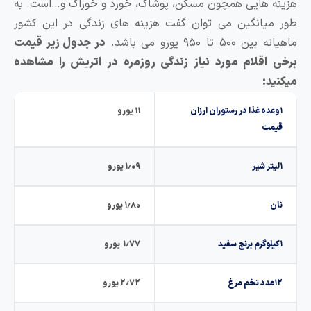
زینه هایی همچون مسکن، پوشاک، خورد و خوراک و…است. به
ور میانگین می توان گفت هزینه های زندگی در این کشور
یانه بین ۵۰۰ تا ۹۵۰ یورو می باشد.
در جدول زیر قیمت
رخی اقلام مورد نیاز زندگی روزمره در اتریش را مشاهده
یکنید:
۱وعده غذا در رستوران ارزان
۱۱ یورو
قیمت
۱لیتر شیر
۱٫۰۹ یورو
نان
۱٫۸۰ یورو
۱کیلوگرم برنج سفید
۱٫۷۷ یورو
۱۲عدد تخم مرغ
۲٫۷۲ یورو