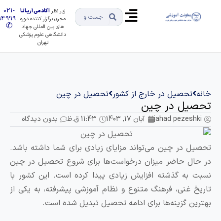
021-
زیر نظر
آکادمی آریـانـا
91494999
مجری برگزار کننده دوره
✆
های بین المللی جهاد
دانشگاهی علوم پزشکی
تهران
انه
تحصیل در خارج از کشور
تحصیل در چین
حصیل در چین
jahad pezeshki
آبان 17, 1403
11:43 ق.ظ
بدون دیدگاه
حصیل در چین می‌تواند مزایای زیادی برای شما داشته باشد.
ر حال حاضر میزان درخواست‌ها برای شروع تحصیل در چین
سبت به گذشته افزایش زیادی پیدا کرده است. این کشور با
اریخ غنی، فرهنگ متنوع و نظام آموزشی پیشرفته، به یکی از
هترین گزینه‌ها برای ادامه تحصیل تبدیل شده است.