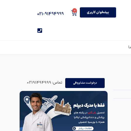
0
پیشخوان کاربری
021-91494999
ا
تماس: 02191494999
درخواست مشاوره