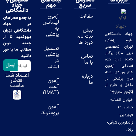
درباره ما
دسترسی
لینک های
همراهی با
سریع
مهم
جهاد
دانشگاهی
مقالات
آزمون
به جمع همراهان
لیسانس
در جهاد
به
پیش
دانشگاهی تهران
جهاد دانشگاهی
پزشکی
ثبت نام
بپیوندید تا از
علوم پزشکی
دوره ها
جدید ترین
تهران تخصصی
تحصیل
مطالب ما با خبر
ترین مرکز برگزار
پزشکی
تماس
باشید
کننده دوره های
در
با ما
ارسال
آمادگی آزمون
ایتالیا
های ورودی رشته
اعتماد شما
درباره
های پزشکی در
افتخار
آزمون
ما
ماست
داخل و خارج از
آیمت
کشور می باشد.
آدرس: تهران-
(IMAT)
خیابان انقلاب-
آزمون
خیابان 12
پرومتریک
فروردین-
ژاندارمری شرقی-
پلاک