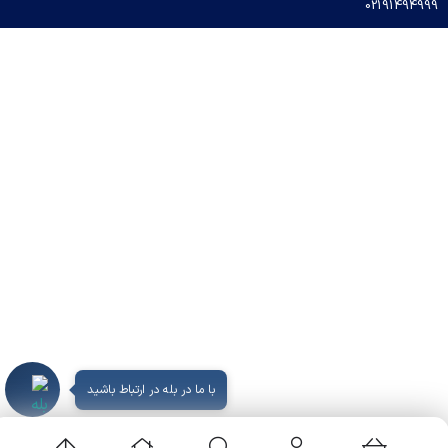
02191494999
با ما در بله در ارتباط باشید
09939649482