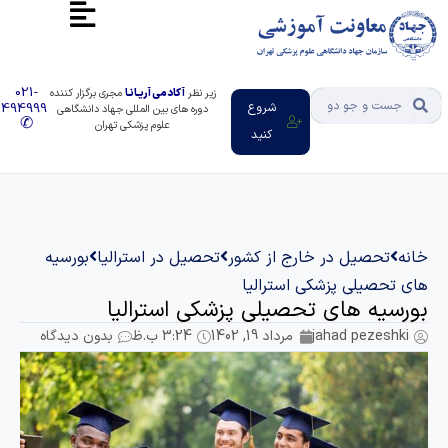
021-
زیر نظر
آکادمی آریـانـا
مجری برگزار کننده
شروع
91494999
دوره های بین المللی جهاد دانشگاهی
✆
علوم پزشکی تهران
کنید
خانه
تحصیل در خارج از کشور
تحصیل در استرالیا
بورسیه
های تحصیلی پزشکی استرالیا
بورسیه های تحصیلی پزشکی استرالیا
jahad pezeshki
مرداد 19, 1402
3:24 ب.ظ
بدون دیدگاه