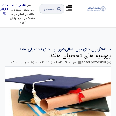
021-
زیر نظر
آکادمی آریـانـا
91494999
مجری برگزار کننده دوره
✆
های بین المللی جهاد
دانشگاهی علوم پزشکی
تهران
انه
آزمون های بین المللی
بورسیه های تحصیلی هلند
ورسیه های تحصیلی هلند
jahad pezeshki
مرداد 19, 1402
3:24 ب.ظ
بدون دیدگاه