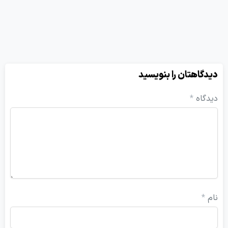
هتان را بنویسید
ه
*