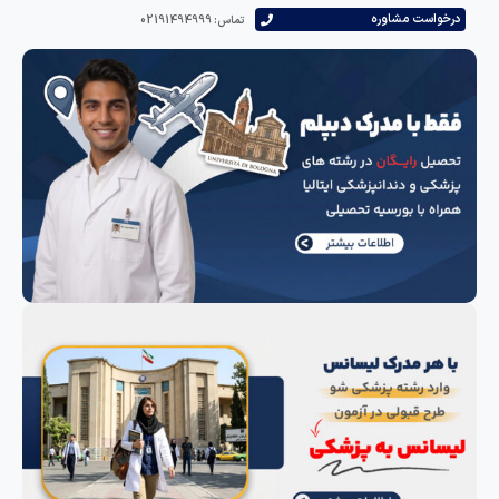
است مشاوره
تماس: 02191494999