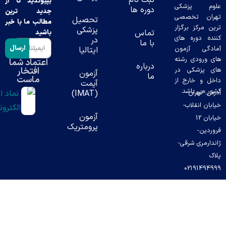
بپیوندید تا از
پزشکی
دوره ها
جدید ترین
تخصصی
تحصیل
مطالب ما با خبر
ز برگزار
پزشکی
تماس
باشید
وره های
در
با ما
ارسال
 آزمون
ایتالیا
دی رشته
اعتماد شما
درباره
افتخار
شکی در
آزمون
ما
ماست
خارج از
آیمت
باشد.
ران-
(IMAT)
قلاب-
آزمون
ن 12
پرومتریک
ی شرقی-
0219