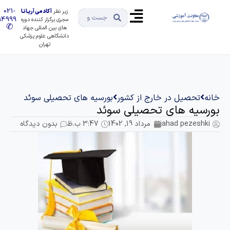
021-
زیر نظر
آکادمی آریـانـا
91494999
مجری برگزار کننده دوره
✆
های بین المللی جهاد
دانشگاهی علوم پزشکی
تهران
تحصیل در خارج از کشور
بورسیه های تحصیلی سوئد
یه های تحصیلی سوئد
jahad pezes
مرداد 19, 1402
3:47 ب.ظ
بدون دیدگاه