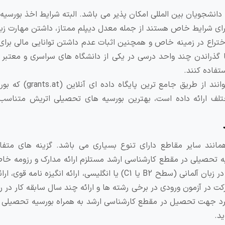
انشجویان بین المللی امکان پذیر می باشد. البته شرایط اخذ بورسی
دارای شرایط خاص هستند از جمله معدل دیپلم ممتاز، داشتن مهارت زبا
و در برخی از دانشگاه ها در سطح C1، ثبت اختراع در زمینه خاص و همچنین اثبات عدم داشتن توانایی مال
ا گذراندن چند واحد درسی در یکی از دانشگاه های سراسری و معتبر 
تفاده کنند.
علاوه بر سازمان بورس تحصیلی اتریش OeAD افراد می توانند از
لف ارائه داده است، بهترین بورسیه های تحصیلی اتریش متناسب 
نند سایر مقاطع دارای تنوع بسیاری می باشد. گزینه های متفاو
یه تحصیلی در مقطع کارشناسی ارشد مستلزم ارائه مدارک و رزومه خا
می باشند. معدل بالا در دوره کارشناسی، داشتن مهارت بالا در زبان آلمانی (سطح B2 یا C1) یا انگلیسی، ارائه انگ
کت در آزمون ورودی در برخی رشته ها و ارائه چند سال سابقه کار در 
د جهت تحصیل در مقطع کارشناسی ارشد به همراه بورسیه تحصیلی با
ید.