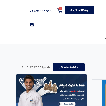
0
پیشخوان کاربری
021-91494999
ا
تماس: 02191494999
درخواست مشاوره