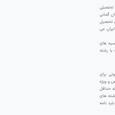
ه تحصیلی
ن آلمانی
ی برای تحصیل
ایران می
 طریق جامع ترین پایگاه داده ای آنلاین (grants.at) که بورسیه های
با رشته
تی برای
ص و ویژه
یزه نامه قوی، ارائه حداقل
رشته های
ید نامه