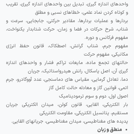
احدهای اندازه گیری، تبدیل بین واحدهای اندازه گیری، تقریب
 کوتاه کردن نماد علمی، خطاهای نسبی و مطلق
ردارها و عملیات بردارها، مقادیر حرکتی، جابجایی، سرعت و
تاب، شرح حرکات در فضا و زمان، حرکت شتابدار یکنواخت،
فهوم فرکانس و دوره.
فهوم جرم، شتاب گرانش، اصطکاک، قانون حفظ انرژی
کانیکی، مفهوم حرکت
التهای تجمع ماده، مایعات تراکم فشار و واحدهای اندازه
یری آن، اصل پاسکال، رانش هیدرواستاتیک، جریان
ما، تعادل گرمایی، مقیاس های دماسنجی، عدد آووگادرو، جرم
تمی، قوانین گاز و معادله حالت کامل گاز
صول اول، دوم و سوم ترمودینامیک
ار الکتریکی، القایی، قانون کولن، میدان الکتریکی جریان
ستقیم، پتانسیل الکتریکی، مقاومت الکتریکی
دیده های مغناطیسی، میدان مغناطیسی، جریانهای القایی.
منطق و زبان