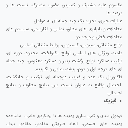
قسوم علیه مشترک و کمترین مضرب مشترک، نسبت ها و
رصد ها
بارات جبری، تجزیه یک چند جمله ای به عوامل
عادلات و نابرابری های مطلق، نمایی و لگاریتمی، سیستم های
عادلات خطی و درجه دو
وابع مثلثاتی، سینوس، کسینوس، روابط مثلثاتی اساسی
امنه، ویژگی های اساسی توابع: یکنواخت، محدود، دوره ای،
رکیب عملکرد توابع برگشت پذیر و عملکرد معکوس، چند جمله
ی های درجه اول و دوم، ریشه، نمایی و لگاریتم
اکتوریل یک عدد و ضریب دوجمله ای، ترکیب و جایگشت،
حتمال وقایع به عنوان نسبت بین نتایج مطلوب و نتایج
حتمالی
فیزیک
رمول بندی و کمی سازی پدیده ها با رویکردی علمی، مشاهده
دیده های جسمی، ابعاد فیزیکی مقادیر، مقادیر بردار،