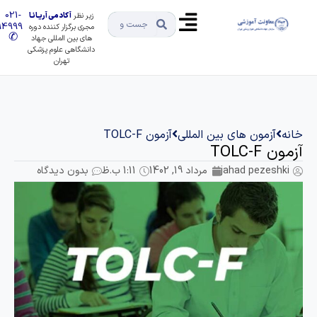
021-
زیر نظر
آکادمی آریـانـا
91494999
مجری برگزار کننده دوره
✆
های بین المللی جهاد
دانشگاهی علوم پزشکی
تهران
انه
آزمون های بین المللی
آزمون TOLC-F
مون TOLC-F
jahad pezeshki
مرداد 19, 1402
1:11 ب.ظ
بدون دیدگاه