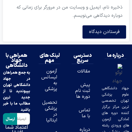
ذخیره نام، ایمیل و وبسایت من در مرورگر برای زمانی که
دوباره دیدگاهی می‌نویسم.
درباره ما
دسترسی
لینک های
همراهی با
سریع
مهم
جهاد
دانشگاهی
مقالات
آزمون
به جمع همراهان
لیسانس
در جهاد
به
پیش
دانشگاهی تهران
د دانشگاهی
پزشکی
ثبت نام
بپیوندید تا از
وم پزشکی
دوره ها
جدید ترین
ران تخصصی
تحصیل
مطالب ما با خبر
ن مرکز برگزار
پزشکی
تماس
باشید
ده دوره های
در
با ما
ارسال
دگی آزمون
ایتالیا
 ورودی رشته
اعتماد شما
درباره
 پزشکی در