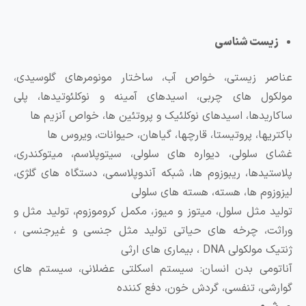
زیست شناسی
ناصر زیستی، خواص آب، ساختار مونومرهای گلوسیدی،
ولکول های چربی، اسیدهای آمینه و نوکلئوتیدها، پلی
اکاریدها، اسیدهای نوکلئیک و پروتئین ها، خواص آنزیم ها
اکتریها، پروتیستا، قارچها، گیاهان، حیوانات، ویروس ها
شای سلولی، دیواره های سلولی، سیتوپلاسم، میتوکندری،
لاستیدها، ریبوزوم ها، شبکه آندوپلاسمی، دستگاه های گلژی،
یزوزوم ها، هسته، هسته های سلولی
ولید مثل سلول، میتوز و میوز، مکمل کروموزوم، تولید مثل و
راثت، چرخه های حیاتی تولید مثل جنسی و غیرجنسی ،
یک مولکولی DNA ، بیماری های ارثی
ناتومی بدن انسان: سیستم اسکلتی عضلانی، سیستم های
وارشی، تنفسی، گردش خون، دفع کننده