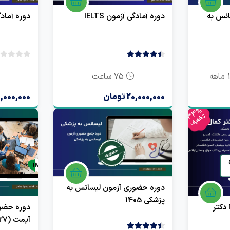
انس به
دوره آمادگی آزمون IELTS
دوره آمادگی آز
4.50
2 رای
۷5 ساعت
20,000,000 تومان
15,000,000 تو
33%
تخفیف
دوره حضوری آزمون لیسانس به
پزشکی 1405
دوره جامع زبان MHLE دکتر
دوره حضور
آیمت (IMAT) 2027 ایتالیا