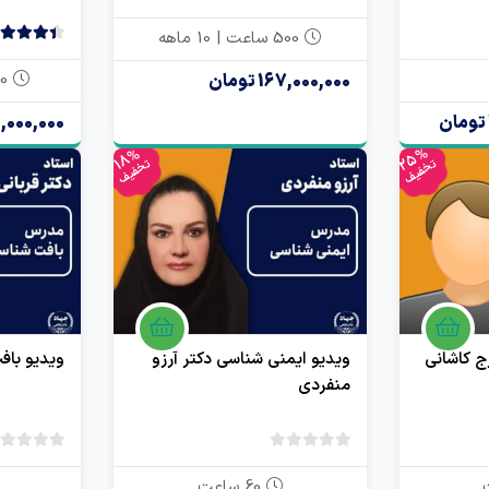
4.50
2 رای
500 ساعت | 10 ماهه
4.50
2 رای
470 ساعت | 11 ماه
167,000,000 تومان
000,000,000
25%
18%
تخفیف
تخفیف
رج کاشانی
ویدیو ایمنی شناسی دکتر آرزو
ویدیو باف
منفردی
بدون
امتیاز
60 ساعت