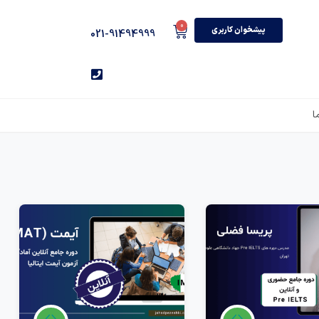
0
پیشخوان کاربری
021-91494999
ا