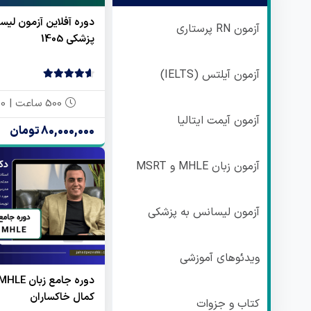
دوره آفلاین آزمون لیس
آزمون RN پرستاری
پزشکی 1405
آزمون آیلتس (IELTS)
4.67
3 رای
500 ساعت | 10 ماهه
آزمون آیمت ایتالیا
80,000,000 تومان
آزمون زبان MHLE و MSRT
آزمون لیسانس به پزشکی
ویدئوهای آموزشی
کمال خاکساران
کتاب و جزوات