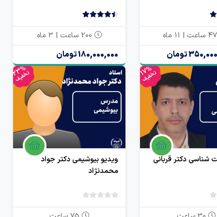
4.50
2 رای
200 ساعت | 3 ماه
350, تومان
180,000,000 تومان
23%
17%
تخفیف
تخفیف
ت شناسی دکتر قربانی
ویدیو بیوشیمی دکتر جواد
محمدنژاد
بدون
بدون
امتیاز
امتیاز
30 ساعت
75 ساعت