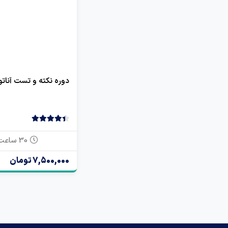
دوره نکته و تست آنات
4.50
2 رای
30 ساعت
7,500,000 تومان