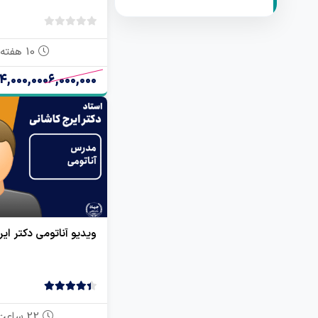
بدون
امتیاز
10 هفته
0
6,000,000
4,000,000 تومان
رای
ویدیو آناتومی دکتر ای
4.50
2 رای
22 ساعت