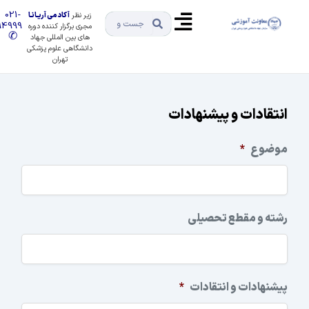
021-
زیر نظر
آکادمی آریـانـا
91494999
مجری برگزار کننده دوره
✆
های بین المللی جهاد
دانشگاهی علوم پزشکی
تهران
قادات و پیشنهادات
وع
*
ه و مقطع تحصیلی
هادات و انتقادات
*