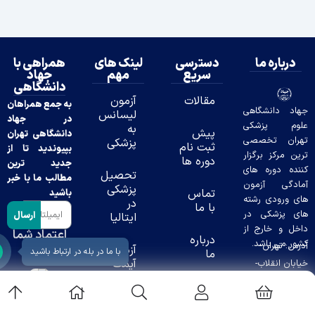
ه ما
دسترسی
لینک های
همراهی با
سریع
مهم
جهاد
دانشگاهی
مقالات
آزمون
به جمع همراهان
نشگاهی
لیسانس
در جهاد
پزشکی
به
پیش
دانشگاهی تهران
تخصصی
پزشکی
ثبت نام
بپیوندید تا از
ز برگزار
دوره ها
جدید ترین
وره های
تحصیل
مطالب ما با خبر
 آزمون
پزشکی
تماس
باشید
دی رشته
در
با ما
شکی در
ارسال
ایتالیا
خارج از
اعتماد شما
درباره
باشد.
افتخار
ران-
آزمون
با ما در بله در ارتباط باشید
ما
ماست
آیمت
قلاب-
(IMAT)
ن 12
09939649482
آزمون