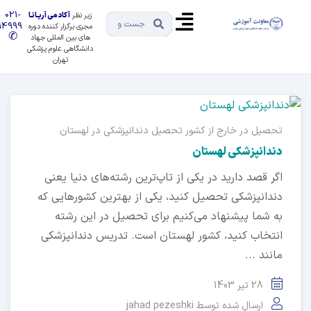
021-
زیر نظر
آکادمی آریـانـا
91494999
مجری برگزار کننده دوره
✆
های بین المللی جهاد
دانشگاهی علوم پزشکی
تهران
تحصیل در خارج از کشور
تحصیل دندانپزشکی در لهستان
دندانپزشکی لهستان
اگر قصد دارید در یکی از تاپ‌ترین رشته‌های دنیا یعنی
دندانپزشکی تحصیل کنید، یکی از بهترین کشورهایی که
به شما پیشنهاد می‌کنیم برای تحصیل در این رشته
انتخاب کنید، کشور لهستان است. تدریس دندانپزشکی
مانند ...
28 تیر 1403
ارسال شده توسط
jahad pezeshki