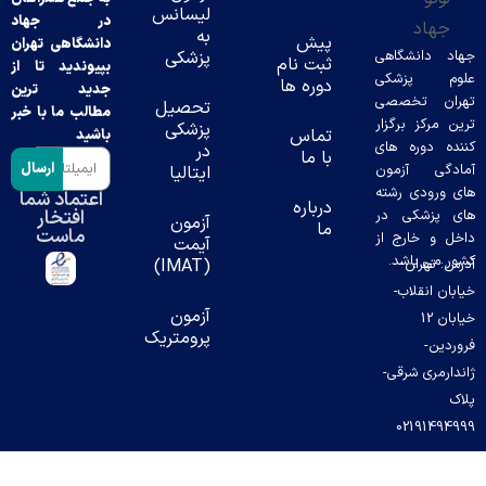
لیسانس
در جهاد
به
پیش
دانشگاهی تهران
د دانشگاهی
پزشکی
ثبت نام
بپیوندید تا از
وم پزشکی
دوره ها
جدید ترین
ران تخصصی
تحصیل
مطالب ما با خبر
ن مرکز برگزار
پزشکی
تماس
باشید
ده دوره های
در
با ما
ارسال
دگی آزمون
ایتالیا
 ورودی رشته
اعتماد شما
درباره
افتخار
 پزشکی در
آزمون
ما
ماست
ل و خارج از
آیمت
ر می باشد.
س: تهران-
(IMAT)
بان انقلاب-
آزمون
خیابان 12
پرومتریک
ردین-
دارمری شرقی-
ک
02191494