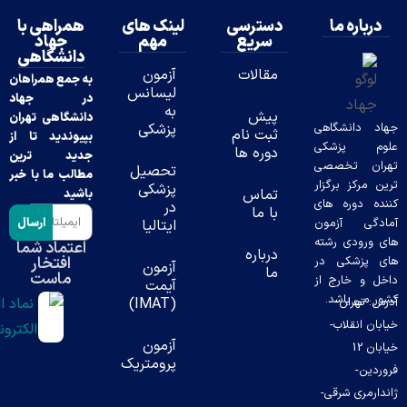
ه ما
دسترسی
لینک های
همراهی با
سریع
مهم
جهاد
دانشگاهی
مقالات
آزمون
به جمع همراهان
لیسانس
در جهاد
به
پیش
دانشگاهی تهران
نشگاهی
پزشکی
ثبت نام
بپیوندید تا از
پزشکی
دوره ها
جدید ترین
تخصصی
تحصیل
مطالب ما با خبر
ز برگزار
پزشکی
تماس
باشید
وره های
در
با ما
ارسال
 آزمون
ایتالیا
دی رشته
اعتماد شما
درباره
افتخار
شکی در
آزمون
ما
ماست
خارج از
آیمت
باشد.
ران-
(IMAT)
قلاب-
آزمون
ن 12
پرومتریک
ی شرقی-