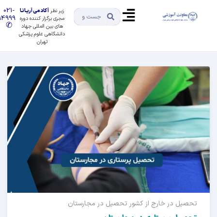
021-
زیر نظر
آکادمی آریـانـا
91494999
مجری برگزار کننده دوره
✆
های بین المللی جهاد
دانشگاهی علوم پزشکی
تهران
یل در خارج از کشور
تحصیل در مجارستان