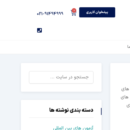
0
پیشخوان کاربری
021-91494999
ا
 های
 های
ی
دسته بندی نوشته ها
آزمون های بین المللی